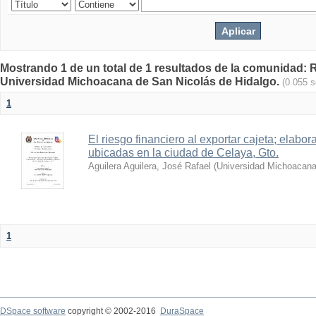
Mostrando 1 de un total de 1 resultados de la comunidad: Re
Universidad Michoacana de San Nicolás de Hidalgo.
(0.055 
1
El riesgo financiero al exportar cajeta; elabo
ubicadas en la ciudad de Celaya, Gto.
Aguilera Aguilera, José Rafael
(
Universidad Michoacana
1
DSpace software
copyright © 2002-2016
DuraSpace