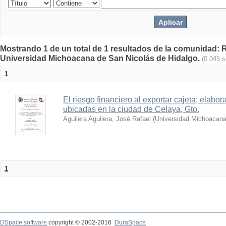
Mostrando 1 de un total de 1 resultados de la comunidad: Re
Universidad Michoacana de San Nicolás de Hidalgo.
(0.045 
1
El riesgo financiero al exportar cajeta; elabo
ubicadas en la ciudad de Celaya, Gto.
Aguilera Aguilera, José Rafael
(
Universidad Michoacana
1
DSpace software
copyright © 2002-2016
DuraSpace