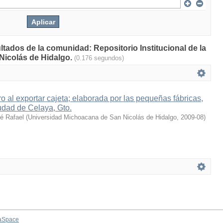
ltados de la comunidad: Repositorio Institucional de la
Nicolás de Hidalgo.
(0.176 segundos)
ro al exportar cajeta; elaborada por las pequeñas fábricas,
udad de Celaya, Gto.
sé Rafael
(
Universidad Michoacana de San Nicolás de Hidalgo
,
2009-08
)
aSpace