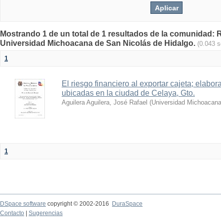
Mostrando 1 de un total de 1 resultados de la comunidad: Re
Universidad Michoacana de San Nicolás de Hidalgo.
(0.043 
1
El riesgo financiero al exportar cajeta; elabo
ubicadas en la ciudad de Celaya, Gto.
Aguilera Aguilera, José Rafael
(
Universidad Michoacana
1
DSpace software
copyright © 2002-2016
DuraSpace
Contacto
|
Sugerencias