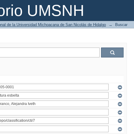
torio UMSNH
ional de la Universidad Michoacana de San Nicolás de Hidalgo
→
Buscar