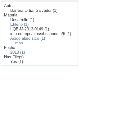
Autor
Barrera Ortiz, Salvador (1)
Materia
Desarrollo (1)
Etileno (1)
IIQB-M-2013-0149 (1)
info:eu-repo/classification/cti/6 (1)
Ácido abscísico (1)
... más
Fecha
2013 (1)
Has File(s)
Yes (1)