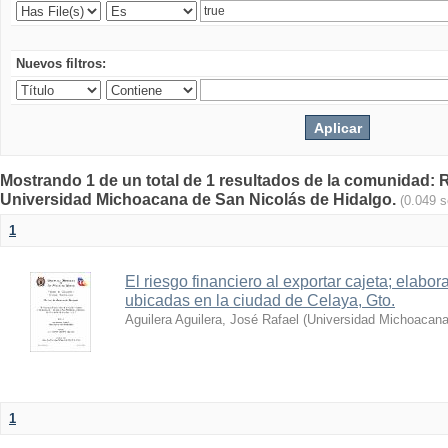
Nuevos filtros:
Mostrando 1 de un total de 1 resultados de la comunidad: Re
Universidad Michoacana de San Nicolás de Hidalgo.
(0.049 
1
El riesgo financiero al exportar cajeta; elabo
ubicadas en la ciudad de Celaya, Gto.
Aguilera Aguilera, José Rafael
(
Universidad Michoacana
1