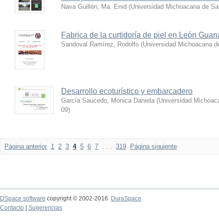
Nava Guillén, Ma. Enid
(
Universidad Michoacana de San
Fabrica de la curtidoría de piel en León Guan
Sandoval Ramírez, Rodolfo
(
Universidad Michoacana de
Desarrollo ecoturístico y embarcadero
García Saucedo, Mónica Daniela
(
Universidad Michoac
09
)
Página anterior
1
2
3
4
5
6
7
. . .
319
Página siguiente
DSpace software
copyright © 2002-2016
DuraSpace
Contacto
|
Sugerencias