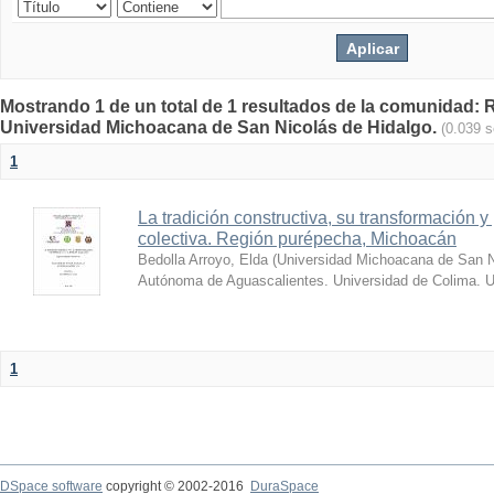
Mostrando 1 de un total de 1 resultados de la comunidad: Re
Universidad Michoacana de San Nicolás de Hidalgo.
(0.039 
1
La tradición constructiva, su transformación
colectiva. Región purépecha, Michoacán
Bedolla Arroyo, Elda
(
Universidad Michoacana de San Ni
Autónoma de Aguascalientes. Universidad de Colima. U
1
DSpace software
copyright © 2002-2016
DuraSpace