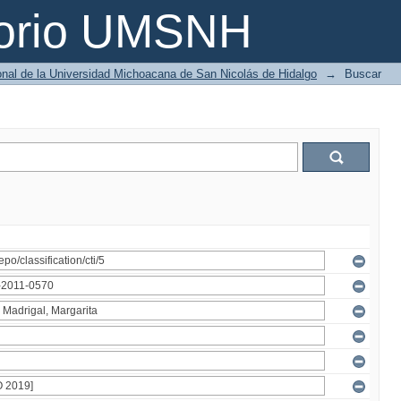
torio UMSNH
ional de la Universidad Michoacana de San Nicolás de Hidalgo
→
Buscar