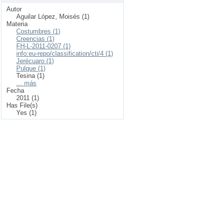
Autor
Aguilar López, Moisés (1)
Materia
Costumbres (1)
Creencias (1)
FH-L-2011-0207 (1)
info:eu-repo/classification/cti/4 (1)
Jerécuaro (1)
Pulque (1)
Tesina (1)
... más
Fecha
2011 (1)
Has File(s)
Yes (1)