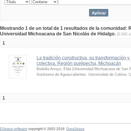
Mostrando 1 de un total de 1 resultados de la comunidad: Re
Universidad Michoacana de San Nicolás de Hidalgo.
(0.042 
1
La tradición constructiva, su transformación
colectiva. Región purépecha, Michoacán
Bedolla Arroyo, Elda
(
Universidad Michoacana de San Ni
Autónoma de Aguascalientes. Universidad de Colima. U
1
DSpace software
copyright © 2002-2016
DuraSpace