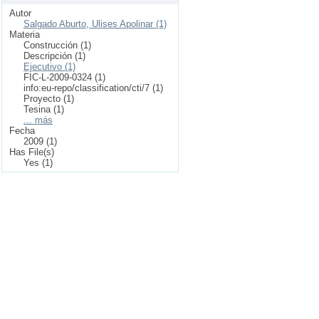
Autor
Salgado Aburto, Ulises Apolinar (1)
Materia
Construcción (1)
Descripción (1)
Ejecutivo (1)
FIC-L-2009-0324 (1)
info:eu-repo/classification/cti/7 (1)
Proyecto (1)
Tesina (1)
... más
Fecha
2009 (1)
Has File(s)
Yes (1)