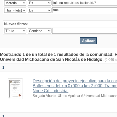
Nuevos filtros:
Mostrando 1 de un total de 1 resultados de la comunidad: Re
Universidad Michoacana de San Nicolás de Hidalgo.
(0.046 
1
Descripción del proyecto ejecutivo para la co
Ballesteros del km 0+000 a km 2+000. Tramo
Norte Cd. Industrial
Salgado Aburto, Ulises Apolinar
(
Universidad Michoacan
1