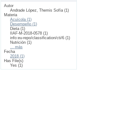
Autor
Andrade López, Themis Sofía (1)
Materia
Acuícola (1)
Desempeño (1)
Dieta (1)
IIAF-M-2018-0578 (1)
info:eu-repo/classification/cti/6 (1)
Nutrición (1)
... más
Fecha
2018 (1)
Has File(s)
Yes (1)