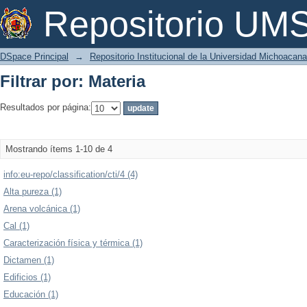
Filtrar por: Materia
Repositorio U
DSpace Principal
→
Repositorio Institucional de la Universidad Michoacan
Filtrar por: Materia
Resultados por página:
Mostrando ítems 1-10 de 4
info:eu-repo/classification/cti/4 (4)
Alta pureza (1)
Arena volcánica (1)
Cal (1)
Caracterización física y térmica (1)
Dictamen (1)
Edificios (1)
Educación (1)