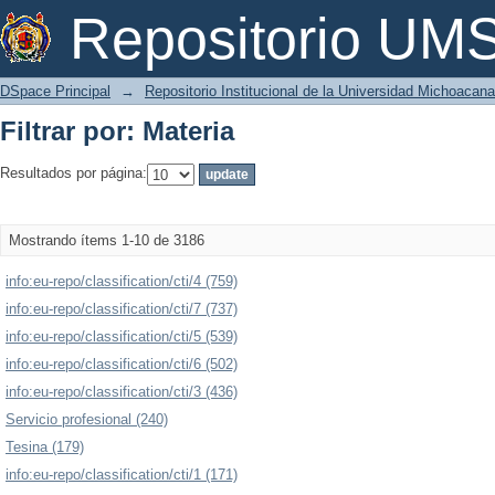
Filtrar por: Materia
Repositorio U
DSpace Principal
→
Repositorio Institucional de la Universidad Michoacan
Filtrar por: Materia
Resultados por página:
Mostrando ítems 1-10 de 3186
info:eu-repo/classification/cti/4 (759)
info:eu-repo/classification/cti/7 (737)
info:eu-repo/classification/cti/5 (539)
info:eu-repo/classification/cti/6 (502)
info:eu-repo/classification/cti/3 (436)
Servicio profesional (240)
Tesina (179)
info:eu-repo/classification/cti/1 (171)