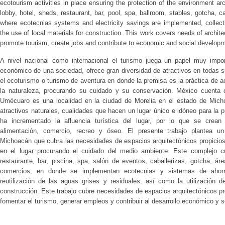
ecotourism activities in place ensuring the protection of the environment a
lobby, hotel, sheds, restaurant, bar, pool, spa, ballroom, stables, gotcha
where ecotecnias systems and electricity savings are implemented, collect
the use of local materials for construction. This work covers needs of archi
promote tourism, create jobs and contribute to economic and social developme
A nivel nacional como internacional el turismo juega un papel muy impor
económico de una sociedad, ofrece gran diversidad de atractivos en todas 
el ecoturismo o turismo de aventura en donde la premisa es la práctica de 
la naturaleza, procurando su cuidado y su conservación. México cuenta co
Umécuaro es una localidad en la ciudad de Morelia en el estado de Mich
atractivos naturales, cualidades que hacen un lugar único e idóneo para la 
ha incrementado la afluencia turística del lugar, por lo que se crean
alimentación, comercio, recreo y óseo. El presente trabajo plantea u
Michoacán que cubra las necesidades de espacios arquitectónicos propicios 
en el lugar procurando el cuidado del medio ambiente. Este complejo cu
restaurante, bar, piscina, spa, salón de eventos, caballerizas, gotcha, 
comercios, en donde se implementan ecotecnias y sistemas de ahorro
reutilización de las aguas grises y residuales, así como la utilización d
construcción. Este trabajo cubre necesidades de espacios arquitectónicos pro
fomentar el turismo, generar empleos y contribuir al desarrollo económico y so