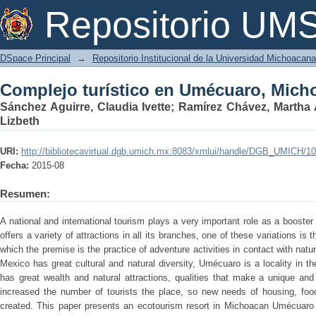
Complejo turístico en Umécuaro, Mich
Repositorio U
DSpace Principal
→
Repositorio Institucional de la Universidad Michoacan
Complejo turístico en Umécuaro, Mich
Sánchez Aguirre, Claudia Ivette
;
Ramírez Chávez, Martha A
Lizbeth
URI:
http://bibliotecavirtual.dgb.umich.mx:8083/xmlui/handle/DGB_UMICH/1
Fecha:
2015-08
Resumen:
A national and international tourism plays a very important role as a booste
offers a variety of attractions in all its branches, one of these variations i
which the premise is the practice of adventure activities in contact with natu
Mexico has great cultural and natural diversity, Umécuaro is a locality in th
has great wealth and natural attractions, qualities that make a unique and 
increased the number of tourists the place, so new needs of housing, fo
created. This paper presents an ecotourism resort in Michoacan Umécuaro t