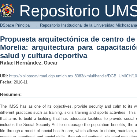
Propuesta arquitectónica de centro de
Repositorio U
para capacitación, promoción de la sal
DSpace Principal
→
Repositorio Institucional de la Universidad Michoacan
Propuesta arquitectónica de centro de
Morelia: arquitectura para capacitaci
salud y cultura deportiva
Rafael Hernández, Oscar
URI:
http://bibliotecavirtual.dgb.umich.mx:8083/xmlui/handle/DGB_UMICH/1
Fecha:
2016-11
Resumen:
The IMSS has as one of its objectives, provide security and calm to its w
different practices such as training, skills training and sports activities. Thi
that aims to build a building that has adequate facilities to provide social
includes the Social Security Act to encourage the population benefits, the a
life through a model of social health care, which allows to obtain, maintain, 
cognitive, emotional and social skills, through educational, physical activities