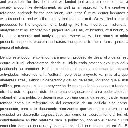
and projection, for this document we landed that a cultural center is an a
society a cognitive development, as well as an approach to the creative e
reference landmark for the population, with it the Cultural center becomes
with its context and with the society that interacts in it. We will find in th
processes for the projection of a building like this, theoretical, historica
analyzes that as architectonic project requires as, of location, of function, of 
is, it is a research and analysis project where we will find routes to addre
presents a specific problem and raises the options to them from a persona
personal intuition.
Dentro este documento encontraremos un proceso de desarrollo de un es
centro cultural, abordaremos desde su inicio cada proceso evolutivo del
justificada su creación. El centro cultural es para la sociedad un espaci
actividades referentes a la “cultura”, pero este proyecto va más allá qu
diferentes artes, siendo un generador y difusor de estas, logrando que el us
edificio, pero como iniciar la proyección de un espacio sin conocer a fondo 
etc. Es esto lo que en este documento desglosaremos para poder abordar 
cultural en una población determinada con una demanda especifica del espa
tomado como un referente no del desarrollo de un edificio sino como
proyección, para este documento aterrizamos que un centro cultural es u
sociedad un desarrollo cognoscitivo, así como un acercamiento a los ele
convirtiéndose en hito referente para la población, con ello el centro cultu
comunión con su contexto y con la sociedad que interactúa en él. 