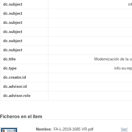
dc.subject
in
dc.subject
dc.subject
dc.subject
dc.subject
dc.subject
dc.title
Modernización de la u
dc.type
info:eu-r
dc.creator.id
dc.advisor.id
dc.advisor.role
Ficheros en el ítem
Nombre:
FA-L-2019-1685 VR.pdf
Ver/