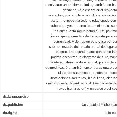
resolvieron un problema similar, también se ha
donde se va a encontrar el proyect
habitantes, sus empleos, etc. Para así sabes el
parte, me investiga todo lo relacionado con 
cabo el proyecto, como lo son el suelo, su r
los que cuenta (agua potable, luz, pavime
investigan los medios de transporte para sa
comunidad. A demás en este caso por ser 
cabo un estudio del estado actual del lugar 
existen. La segunda parte consta de la 
podrás encontrar un diagrama de flujo, zoni
desde el natural hasta el actual, planos de a
de modificación, también encontraras una prop
al tipo de suelo que se encontró, plan
instalaciones sanitarias, hidráulicas, eléctr
una propuesta de jardinería. Al final de este tr
luxes (iluminación) y un cálculo del co
dc.language.iso
dc.publisher
Universidad Michoacan
dc.rights
info:e