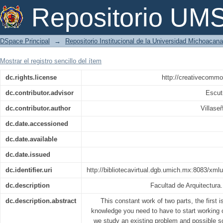
Modernización de la unidad deportiva 
Repositorio U
DSpace Principal
→
Repositorio Institucional de la Universidad Michoacan
Mostrar el registro sencillo del ítem
dc.rights.license
http://creativecommo
dc.contributor.advisor
Escut
dc.contributor.author
Villase
dc.date.accessioned
dc.date.available
dc.date.issued
dc.identifier.uri
http://bibliotecavirtual.dgb.umich.mx:8083/x
dc.description
Facultad de Arquitectura.
dc.description.abstract
This constant work of two parts, the first is
knowledge you need to have to start working on
we study an existing problem and possible so