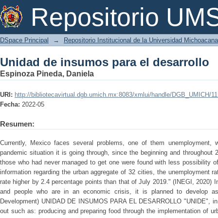
Unidad de insumos para el desarrollo
Repositorio U
DSpace Principal
→
Repositorio Institucional de la Universidad Michoacan
Unidad de insumos para el desarrollo
Espinoza Pineda, Daniela
URI:
http://bibliotecavirtual.dgb.umich.mx:8083/xmlui/handle/DGB_UMICH/1
Fecha:
2022-05
Resumen:
Currently, Mexico faces several problems, one of them unemployment, w
pandemic situation it is going through, since the beginning and throughout 
those who had never managed to get one were found with less possibility of
information regarding the urban aggregate of 32 cities, the unemployment ra
rate higher by 2.4 percentage points than that of July 2019." (INEGI, 2020) I
and people who are in an economic crisis, it is planned to develop as 
Development) UNIDAD DE INSUMOS PARA EL DESARROLLO "UNIDE", in which
out such as: producing and preparing food through the implementation of ur