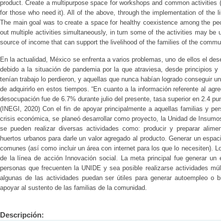
product. Create a multipurpose space for workshops and common activities (a
for those who need it). All of the above, through the implementation of the li
The main goal was to create a space for healthy coexistence among the peo
out multiple activities simultaneously, in turn some of the activities may be
source of income that can support the livelihood of the families of the commu
En la actualidad, México se enfrenta a varios problemas, uno de ellos el d
debido a la situación de pandemia por la que atraviesa, desde principios y
tenían trabajo lo perdieron, y aquellas que nunca habían logrado conseguir u
de adquirirlo en estos tiempos. “En cuanto a la información referente al ag
desocupación fue de 6.7% durante julio del presente, tasa superior en 2.4 pun
(INEGI, 2020) Con el fin de apoyar principalmente a aquellas familias y p
crisis económica, se planeó desarrollar como proyecto, la Unidad de Insumos
se pueden realizar diversas actividades como: producir y preparar alim
huertos urbanos para darle un valor agregado al producto. Generar un espaci
comunes (así como incluir un área con internet para los que lo necesiten). L
de la línea de acción Innovación social. La meta principal fue generar un
personas que frecuenten la UNIDE y sea posible realizarse actividades múl
algunas de las actividades puedan ser útiles para generar autoempleo o 
apoyar al sustento de las familias de la comunidad.
Descripción: