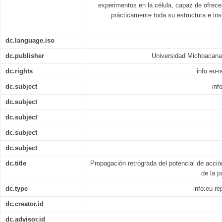
experimentos en la célula, capaz de ofrece
prácticamente toda su estructura e ins
dc.language.iso
dc.publisher
Universidad Michoacana
dc.rights
info:eu-
dc.subject
inf
dc.subject
dc.subject
dc.subject
dc.subject
dc.title
Propagación retrógrada del potencial de acció
de la p
dc.type
info:eu-r
dc.creator.id
dc.advisor.id