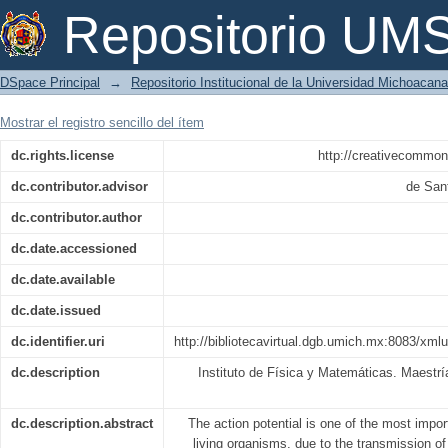
Propagación retrógrada del potencial
Repositorio U
participación del canal Kv4.2
DSpace Principal
→
Repositorio Institucional de la Universidad Michoacan
Mostrar el registro sencillo del ítem
dc.rights.license
http://creativecommon
dc.contributor.advisor
de Sant
dc.contributor.author
dc.date.accessioned
dc.date.available
dc.date.issued
dc.identifier.uri
http://bibliotecavirtual.dgb.umich.mx:8083/x
dc.description
Instituto de Física y Matemáticas. Maestrí
dc.description.abstract
The action potential is one of the most impor
living organisms, due to the transmission of 