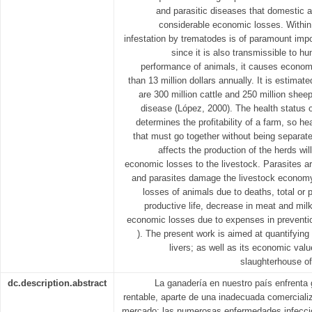
and parasitic diseases that domestic a
considerable economic losses. Within 
infestation by trematodes is of paramount impor
since it is also transmissible to h
performance of animals, it causes econom
than 13 million dollars annually. It is estimate
are 300 million cattle and 250 million sheep 
disease (López, 2000). The health status of
determines the profitability of a farm, so h
that must go together without being separat
affects the production of the herds will 
economic losses to the livestock. Parasites ar
and parasites damage the livestock economy
losses of animals due to deaths, total or p
productive life, decrease in meat and milk 
economic losses due to expenses in preventi
). The present work is aimed at quantifying
livers; as well as its economic valu
slaughterhouse o
dc.description.abstract
La ganadería en nuestro país enfrenta 
rentable, aparte de una inadecuada comerciali
mercado; las numerosas enfermedades infeccio