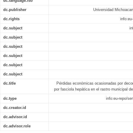
dc.language.iso
dc.publisher
Universidad Michoacan
dc.rights
info:e
dc.subject
in
dc.subject
dc.subject
dc.subject
dc.subject
dc.subject
dc.title
Pérdidas económicas ocasionadas por deco
por fasciola hepática en el rastro municipal 
dc.type
info:eu-repo/s
dc.creator.id
dc.advisor.id
dc.advisor.role