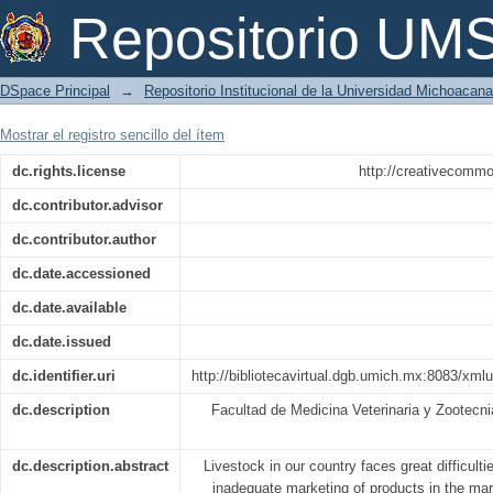
Pérdidas económicas ocasionadas p
Repositorio U
fasciola hepática en el rastro municip
DSpace Principal
→
Repositorio Institucional de la Universidad Michoacan
Mostrar el registro sencillo del ítem
dc.rights.license
http://creativecommo
dc.contributor.advisor
dc.contributor.author
dc.date.accessioned
dc.date.available
dc.date.issued
dc.identifier.uri
http://bibliotecavirtual.dgb.umich.mx:8083/x
dc.description
Facultad de Medicina Veterinaria y Zootecn
dc.description.abstract
Livestock in our country faces great difficulti
inadequate marketing of products in the mar