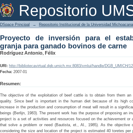
Proyecto de inversión para el estable
Repositorio U
de carne
DSpace Principal
→
Repositorio Institucional de la Universidad Michoacan
Proyecto de inversión para el esta
granja para ganado bovinos de carne
Rodríguez Antonio, Félix
URI:
http://bibliotecavirtual.dgb.umich.mx:8083/xmlui/handle/DGB_UMICH/1
Fecha:
2007-01
Resumen:
The objective of the exploitation of beef cattle is to obtain from them a
quality. Since beef is important in the human diet because of its high co
increase in the production and consumption of meat will result in a signifi
beings (Berlijn, 1983). The present work has the purpose of proposing an i
project is a set of activities and resources focused on the achievement or
that solve a problem or need (Bautista, et., Al., 1985). As the objective 
considering the size and location of the project is estimated 40 toretes per