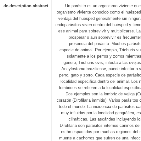
dc.description.abstract
Un parásito es un organismo viviente que
organismo viviente conocido como el huésped.
ventaja del huésped generalmente sin ningun
endoparásitos viven dentro del huésped y tiene
ese animal para sobrevivir y multiplicarse. 
prosperar o aun sobrevivir es frecuente
presencia del parásito. Muchos parásit
especie de animal. Por ejemplo, Trichuris vulp
solamente a los perros y zorros mientra
género, Trichuris ovis, infecta a las oveja
Ancylostoma braziliense, puede infectar a 
perro, gato y zorro. Cada especie de parásito
localidad especifica dentro del animal. Lo
lombrices se refieren a la localidad específi
Dos ejemplos son la lombriz de vejiga (Cap
corazón (Dirofilaria immitis). Varios parásitos
todo el mundo. La incidencia de parásitos ca
muy influidas por la localidad geográfica, e
climáticas. Las ascárides incluyendo l
Dirofilaria son parásitos internos caninos de
están esparcidos por muchas regiones del 
muerte a cachorros que sufren de una infecci