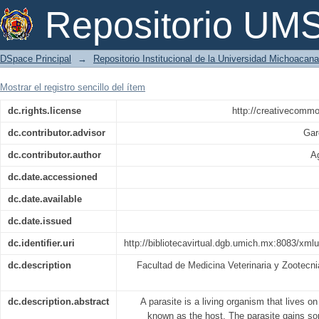
Principales helmintos del perro
Repositorio U
DSpace Principal
→
Repositorio Institucional de la Universidad Michoacan
Mostrar el registro sencillo del ítem
dc.rights.license
http://creativecommo
dc.contributor.advisor
Gar
dc.contributor.author
Ag
dc.date.accessioned
dc.date.available
dc.date.issued
dc.identifier.uri
http://bibliotecavirtual.dgb.umich.mx:8083/x
dc.description
Facultad de Medicina Veterinaria y Zootecn
dc.description.abstract
A parasite is a living organism that lives on
known as the host. The parasite gains s