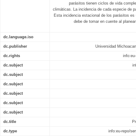
parásitos tienen ciclos de vida compl
climáticas. La incidencia de cada especie de pa
Esta incidencia estacional de los parásitos es
debe de tomar en cuente al planear
dc.language.iso
dc.publisher
Universidad Michoacan
dc.rights
info:e
dc.subject
in
dc.subject
dc.subject
dc.subject
dc.subject
dc.subject
dc.title
Pr
dc.type
info:eu-repo/s