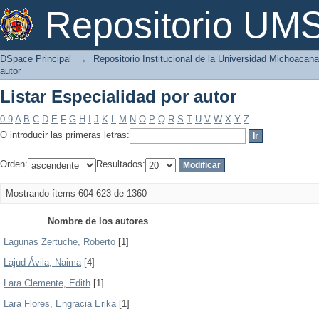
Listar Especialidad por autor
Repositorio U
DSpace Principal
→
Repositorio Institucional de la Universidad Michoacan
autor
Listar Especialidad por autor
0-9
A
B
C
D
E
F
G
H
I
J
K
L
M
N
O
P
Q
R
S
T
U
V
W
X
Y
Z
O introducir las primeras letras:
Orden:
Resultados:
Mostrando ítems 604-623 de 1360
Nombre de los autores
Lagunas Zertuche, Roberto
[1]
Lajud Ávila, Naima
[4]
Lara Clemente, Edith
[1]
Lara Flores, Engracia Erika
[1]