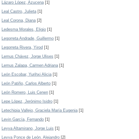
Lázaro López, Azucena
[1]
Leal Castro, Julieta
[1]
Leal Corona, Diana
[2]
Ledesma Morales, Eligio
[1]
Legorreta Andrade, Guillermo
[1]
Legorreta Rivera, Yirod
[1]
Lemus Chávez, Jorge Ulises
[1]
Lemus Zalapa, Carmen Adriana
[1]
León Escobar, Yurihxi Alicia
[1]
León Patiño, Carlos Alberto
[1]
León Romero, Luis Cenen
[1]
Lepe López, Jerónimo Isidro
[1]
Letechipia Vallejo, Graciela María Eugenia
[1]
Levin García, Fernando
[1]
Leyva Altamirano, Jorge Luis
[1]
Leyva Ponce de León, Alejandro
[2]