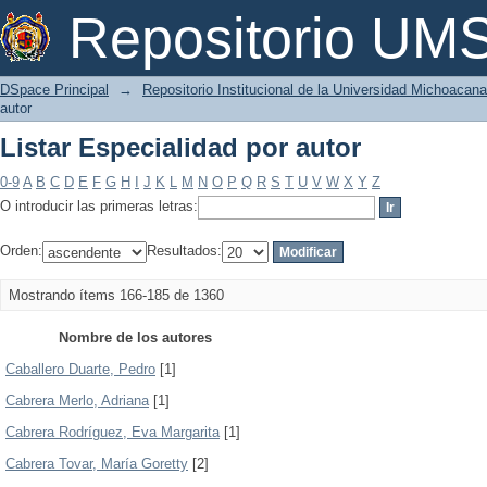
Listar Especialidad por autor
Repositorio U
DSpace Principal
→
Repositorio Institucional de la Universidad Michoacan
autor
Listar Especialidad por autor
0-9
A
B
C
D
E
F
G
H
I
J
K
L
M
N
O
P
Q
R
S
T
U
V
W
X
Y
Z
O introducir las primeras letras:
Orden:
Resultados:
Mostrando ítems 166-185 de 1360
Nombre de los autores
Caballero Duarte, Pedro
[1]
Cabrera Merlo, Adriana
[1]
Cabrera Rodríguez, Eva Margarita
[1]
Cabrera Tovar, María Goretty
[2]