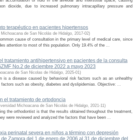
accumulation of fluid in the alveolar and interstitial space, causing
on dioxide, due to increased pulmonary intracapillary pressure and
to terapéutico en pacientes hipertensos
 Michoacana de San Nicolás de Hidalgo
,
2017-02
)
ommon cause of consultation in the primary level of medical care, since
des attention to most of this population. Only 19.4% of the ...
 tratamiento antihipertensivo en pacientes de la consulta
 HGZMF No.2 de diciembre 2022 a mayo 2023
hoacana de San Nicolas de Hidalgo
,
2025-01
)
ion is a disease caused by behavioral risk factors such as an unhealthy
c factors such as obesity, diabetes and dyslipidemias. Objective: ...
en el tratamiento de ortodoncia
iversidad Michoacana de San Nicolás de Hidalgo
,
2021-11
)
ng the orthodontist is that the results obtained throughout the treatment,
hey were reviewed and analyzed the factors that have been ...
xia perinatal severa en niños a término con depresión
al de Zamora del 1 de enero de 2006 al 31 de diciembre del