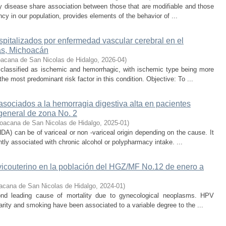
ney disease share association between those that are modifiable and those
cy in our population, provides elements of the behavior of ...
spitalizados por enfermedad vascular cerebral en el
s, Michoacán
acana de San Nicolas de Hidalgo
,
2026-04
)
 classified as ischemic and hemorrhagic, with ischemic type being more
he most predominant risk factor in this condition. Objective: To ...
asociados a la hemorragia digestiva alta en pacientes
general de zona No. 2
oacana de San Nicolas de Hidalgo
,
2025-01
)
DA) can be of variceal or non -variceal origin depending on the cause. It
ntly associated with chronic alcohol or polypharmacy intake. ...
vicouterino en la población del HGZ/MF No.12 de enero a
acana de San Nicolas de Hidalgo
,
2024-01
)
cond leading cause of mortality due to gynecological neoplasms. HPV
parity and smoking have been associated to a variable degree to the ...