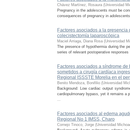
Chávez Martínez, Rosaura
(
Universidad Mi
Pregnancy in the adolescents must be consi
consequences of pregnancy in adolescents in
Factores asociados a la presencia 
colecistectomía laparoscópica
Maciel Arriaga, Diana Rosa
(
Universidad M
The presence of hypothermia during the pe
series of relevant postoperative responses i
Factores asociados a síndrome de b
sometidos a cirugía cardíaca ingre
Regional ISSSTE Morelia en el per
Benito Mendoza, Bonifilio
(
Universidad Mic
Background: Low cardiac output syndrome 
cardiopulmonary bypass, yet it remains a p
...
Factores asociados al edema agudo
Regional No 1 IMSS, Charo
Cornejo Tinoco, Jorge
(
Universidad Michoa