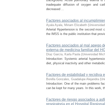
Background: Acute pulmonary edema is an 
inadequate diffusion of oxygen and carb
decreased ...
Factores asociados al incumplimien
Ayala Ayala, Miriam Elizabeth
(
Universidad
Arterial Hypertension is the second most c
the IMSS is the public institution that provi
Factores asociados al mal apego del
externa de medicina familiar del
Díaz García, Karla Paola
(
Universidad Mic
Introduction: Systemic arterial hypertens
diet, physical inactivity and other metaboli
Factores de estabilidad y recidiva 
Bonilla Gonzales, Guadalupe Alejandra
(
Un
Introduction: One of the main problems faci
can be kept for many years. In this work, t
Factores de riesgo asociados a asfi
respiratoria en el Hospital Region