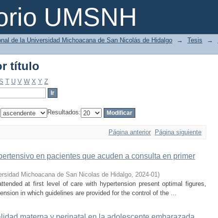
r título
torio UMSNH
ional de la Universidad Michoacana de San Nicolás de Hidalgo
→
Tesis
→
r título
S
T
U
V
W
X
Y
Z
:
Resultados:
Página anterior
Página siguiente
pertensivo en pacientes que acuden a consulta en primer
ersidad Michoacana de San Nicolas de Hidalgo
,
2024-01
)
ttended at first level of care with hypertension present optimal figures,
sion in which guidelines are provided for the control of the ...
alidad materna y perinatal en la adolescente embarazada