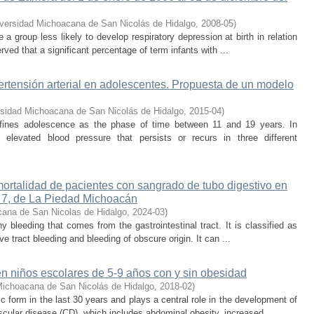
versidad Michoacana de San Nicolás de Hidalgo
,
2008-05
)
 a group less likely to develop respiratory depression at birth in relation
ved that a significant percentage of term infants with ...
ertensión arterial en adolescentes. Propuesta de un modelo
rsidad Michoacana de San Nicolás de Hidalgo
,
2015-04
)
fines adolescence as the phase of time between 11 and 19 years. In
 elevated blood pressure that persists or recurs in three different
mortalidad de pacientes con sangrado de tubo digestivo en
 7, de La Piedad Michoacán
cana de San Nicolas de Hidalgo
,
2024-03
)
y bleeding that comes from the gastrointestinal tract. It is classified as
ve tract bleeding and bleeding of obscure origin. It can ...
en niños escolares de 5-9 años con y sin obesidad
Michoacana de San Nicolás de Hidalgo
,
2018-02
)
 form in the last 30 years and plays a central role in the development of
ular disease (CD), which includes abdominal obesity, increased ...