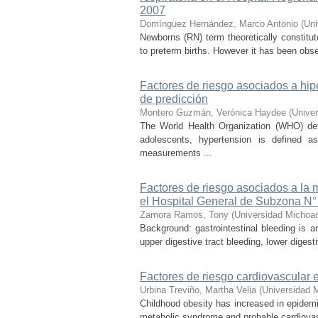
2007
Domínguez Hernández, Marco Antonio
(
Uni
Newborns (RN) term theoretically constitute
to preterm births. However it has been obser
Factores de riesgo asociados a hip
de predicción
Montero Guzmán, Verónica Haydee
(
Unive
The World Health Organization (WHO) de
adolescents, hypertension is defined as
measurements ...
Factores de riesgo asociados a la 
el Hospital General de Subzona N°
Zamora Ramos, Tony
(
Universidad Michoa
Background: gastrointestinal bleeding is an
upper digestive tract bleeding, lower digesti
Factores de riesgo cardiovascular 
Urbina Treviño, Martha Velia
(
Universidad 
Childhood obesity has increased in epidemic
metabolic syndrome and probable cardiovasc