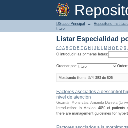
Listar Especialidad po
Reposi
DSpace Principal
→
Repositorio Instituc
título
Listar Especialidad po
0-9
A
B
C
D
E
F
G
H
I
J
K
L
M
N
O
P
Q
R
O introducir las primeras letras:
Ordenar por:
Orden
Mostrando ítems 374-393 de 928
Factores asociados a descontrol hi
nivel de atención
Guzmán Monsiváis, Amanda Daniela
(
Univ
Introduction: In Mexico, 40% of patients a
there are management guidelines for hyperten
Factores asociados a la morbimort