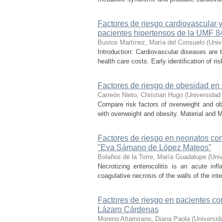
Factores de riesgo cardiovascular y
pacientes hipertensos de la UMF 8
Bustos Martínez, María del Consuelo
(
Univ
Introduction: Cardiovascular diseases are 
health care costs. Early identification of ris
Factores de riesgo de obesidad en
Carreón Nieto, Christian Hugo
(
Universidad
Compare risk factors of overweight and ob
with overweight and obesity. Material and 
Factores de riesgo en neonatos con 
"Eva Sámano de López Mateos"
Bolaños de la Torre, María Guadalupe
(
Uni
Necrotizing enterocolitis is an acute inf
coagulative necrosis of the walls of the int
Factores de riesgo en pacientes c
Lázaro Cárdenas
Moreno Altamirano, Diana Paola
(
Universid