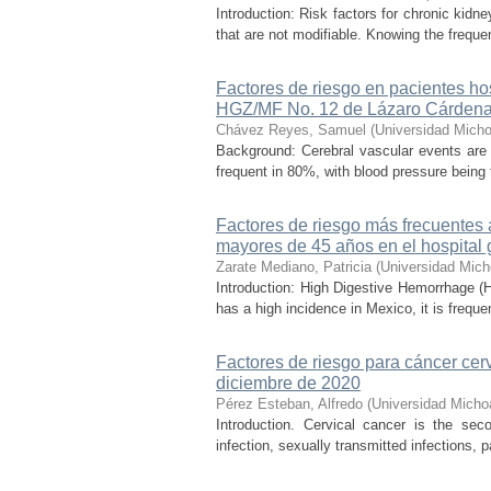
Introduction: Risk factors for chronic kid
that are not modifiable. Knowing the frequen
Factores de riesgo en pacientes ho
HGZ/MF No. 12 de Lázaro Cárdena
Chávez Reyes, Samuel
(
Universidad Micho
Background: Cerebral vascular events are
frequent in 80%, with blood pressure being t
Factores de riesgo más frecuentes 
mayores de 45 años en el hospital 
Zarate Mediano, Patricia
(
Universidad Mich
Introduction: High Digestive Hemorrhage (H
has a high incidence in Mexico, it is freque
Factores de riesgo para cáncer cer
diciembre de 2020
Pérez Esteban, Alfredo
(
Universidad Micho
Introduction. Cervical cancer is the se
infection, sexually transmitted infections, 