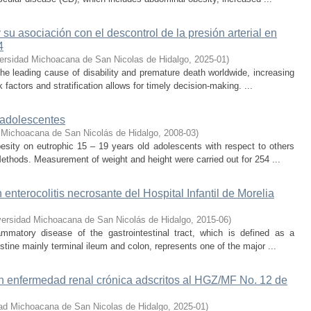
 su asociación con el descontrol de la presión arterial en
4
ersidad Michoacana de San Nicolas de Hidalgo
,
2025-01
)
the leading cause of disability and premature death worldwide, increasing
k factors and stratification allows for timely decision-making. ...
 adolescentes
 Michoacana de San Nicolás de Hidalgo
,
2008-03
)
esity on eutrophic 15 – 19 years old adolescents with respect to others
Methods. Measurement of weight and height were carried out for 254 ...
enterocolitis necrosante del Hospital Infantil de Morelia
versidad Michoacana de San Nicolás de Hidalgo
,
2015-06
)
lammatory disease of the gastrointestinal tract, which is defined as a
estine mainly terminal ileum and colon, represents one of the major ...
on enfermedad renal crónica adscritos al HGZ/MF No. 12 de
ad Michoacana de San Nicolas de Hidalgo
,
2025-01
)