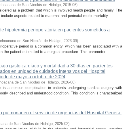
choacana de San Nicolás de Hidalgo
,
2015-06
)
dered as a problem that which is involved health people and family. The
clude aspects related to maternal and perinatal morbi-mortality. ...
de hipotermia perioperatoria en pacientes sometidos a
ichoacana de San Nicolás de Hidalgo
,
2023-09
)
rioperative period is a common entity, which has been associated with a
n the patient submitted to a surgical procedure. This parameter ...
ajo gasto cardíaco y mortalidad a 30 días en pacientes
sados en unidad de cuidados intensivos del Hospital
iodo de mayo a octubre de 2024
hoacana de San Nicolas de Hidalgo
,
2026-06
)
is a serious complication in patients undergoing cardiac surgery with
oorly described and understood condition. This condition is characterized
 pulmonar en el servicio de urgencias del Hospital General
cana de San Nicolas de Hidalgo
,
2025-02
)