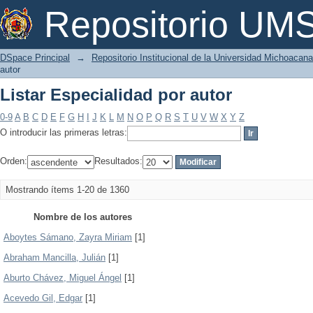
Listar Especialidad por autor
Repositorio U
DSpace Principal
→
Repositorio Institucional de la Universidad Michoacan
autor
Listar Especialidad por autor
0-9
A
B
C
D
E
F
G
H
I
J
K
L
M
N
O
P
Q
R
S
T
U
V
W
X
Y
Z
O introducir las primeras letras:
Orden:
Resultados:
Mostrando ítems 1-20 de 1360
Nombre de los autores
Aboytes Sámano, Zayra Miriam
[1]
Abraham Mancilla, Julián
[1]
Aburto Chávez, Miguel Ángel
[1]
Acevedo Gil, Edgar
[1]