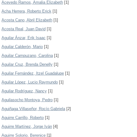
Acevedo Ramos, Amalia Elizabeth
[1]
Acha Herrera, Roberto Erick
[1]
Acosta Cano, Abril Elizabeth
[1]
Acosta Real, Juan David
[1]
Aguilar Ánzar, Erik Isaac
[1]
Aguilar Calderón, Mario
[1]
Aguilar Campuzano, Carolina
[1]
Aguilar Cruz, Brenda Denelly
[1]
Aguilar Fernández, Itzel Guadalupe
[1]
Aguilar López, Lucio Raymundo
[1]
Aguilar Rodríguez, Nancy
[1]
Aguilasocho Montoya, Pedro
[1]
Aguiñaga Villaseñor, Rocío Gabriela
[2]
Aguirre Carrillo, Roberto
[1]
Aguirre Martínez, Jorge Iván
[4]
Aguirre Solorio, Berenice
[1]