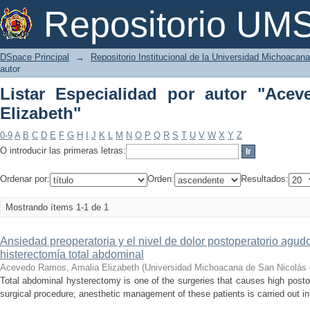
Listar Especialidad por autor "Aceved
Repositorio U
DSpace Principal
→
Repositorio Institucional de la Universidad Michoacan
autor
Listar Especialidad por autor "Ace
Elizabeth"
0-9
A
B
C
D
E
F
G
H
I
J
K
L
M
N
O
P
Q
R
S
T
U
V
W
X
Y
Z
O introducir las primeras letras:
Ordenar por:
Orden:
Resultados:
Mostrando ítems 1-1 de 1
Ansiedad preoperatoria y el nivel de dolor postoperatorio agu
histerectomía total abdominal
Acevedo Ramos, Amalia Elizabeth
(
Universidad Michoacana de San Nicolás 
Total abdominal hysterectomy is one of the surgeries that causes high postop
surgical procedure; anesthetic management of these patients is carried out in