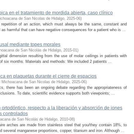
pica en el tratamiento de mordida abierta, caso clínico
ichoacana de San Nicolas de Hidalgo
,
2025-06
)
epetition of an action, which must always be the same, constant and
d as harmful that can have negative consequences for a patient who is ...
clusal mediante topes morales
hoacana de San Nicolás de Hidalgo
,
2015-01
)
ttal dimension resulting from the use of molar ceilings in patients with
 of six months. Materials and methods: We included 2 patients ...
rica en plaquetas durante el cierre de espacios
d Michoacana de San Nicolas de Hidalgo
,
2025-06
)
ics, there has been an ongoing debate regarding the appropriateness of
clusions. To date, scientific evidence supports both viewpoints; ...
 ortodóntico, respecto a la liberación y absorción de iones
s controlados
acana de San Nicolás de Hidalgo
,
2010-08
)
ire arches are made from stainless steel that you/they contain 18%, to
several manganese proportions, copper, titanium and iron. Although ...