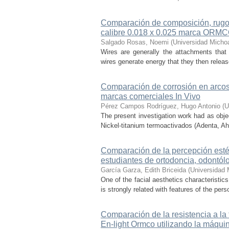
Comparación de composición, rugos
calibre 0.018 x 0.025 marca ORM
Salgado Rosas, Noemi
(
Universidad Micho
Wires are generally the attachments that
wires generate energy that they then release,
Comparación de corrosión en arcos 
marcas comerciales In Vivo
Pérez Campos Rodríguez, Hugo Antonio
(
U
The present investigation work had as obje
Nickel-titanium termoactivados (Adenta, Ah
Comparación de la percepción estéti
estudiantes de ortodoncia, odontól
García Garza, Edith Briceida
(
Universidad 
One of the facial aesthetics characteristics
is strongly related with features of the per
Comparación de la resistencia a l
En-light Ormco utilizando la máquin