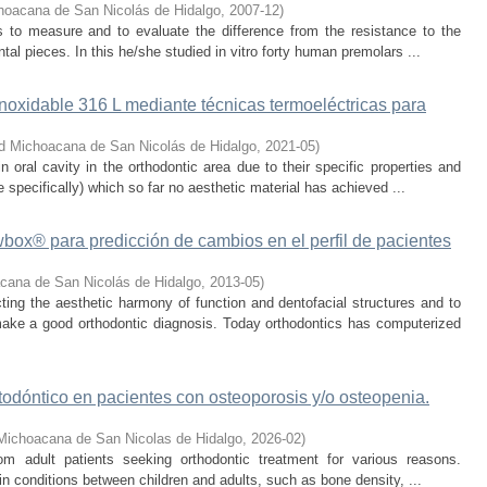
hoacana de San Nicolás de Hidalgo
,
2007-12
)
s to measure and to evaluate the difference from the resistance to the
tal pieces. In this he/she studied in vitro forty human premolars ...
oxidable 316 L mediante técnicas termoeléctricas para
d Michoacana de San Nicolás de Hidalgo
,
2021-05
)
 oral cavity in the orthodontic area due to their specific properties and
e specifically) which so far no aesthetic material has achieved ...
wbox® para predicción de cambios en el perfil de pacientes
cana de San Nicolás de Hidalgo
,
2013-05
)
ting the aesthetic harmony of function and dentofacial structures and to
make a good orthodontic diagnosis. Today orthodontics has computerized
odóntico en pacientes con osteoporosis y/o osteopenia.
Michoacana de San Nicolas de Hidalgo
,
2026-02
)
om adult patients seeking orthodontic treatment for various reasons.
 in conditions between children and adults, such as bone density, ...