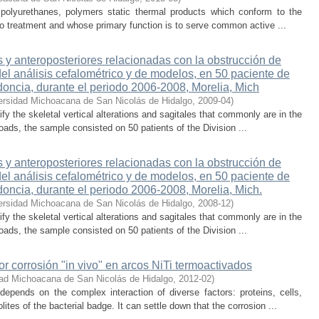
polyurethanes, polymers static thermal products which conform to the
co treatment and whose primary function is to serve common active ...
s y anteroposteriores relacionadas con la obstrucción de
el análisis cefalométrico y de modelos, en 50 paciente de
doncia, durante el periodo 2006-2008, Morelia, Mich
ersidad Michoacana de San Nicolás de Hidalgo
,
2009-04
)
fy the skeletal vertical alterations and sagitales that commonly are in the
roads, the sample consisted on 50 patients of the Division ...
s y anteroposteriores relacionadas con la obstrucción de
el análisis cefalométrico y de modelos, en 50 paciente de
doncia, durante el periodo 2006-2008, Morelia, Mich.
ersidad Michoacana de San Nicolás de Hidalgo
,
2008-12
)
fy the skeletal vertical alterations and sagitales that commonly are in the
roads, the sample consisted on 50 patients of the Division ...
or corrosión "in vivo" en arcos NiTi termoactivados
dad Michoacana de San Nicolás de Hidalgo
,
2012-02
)
depends on the complex interaction of diverse factors: proteins, cells,
es of the bacterial badge. It can settle down that the corrosion ...