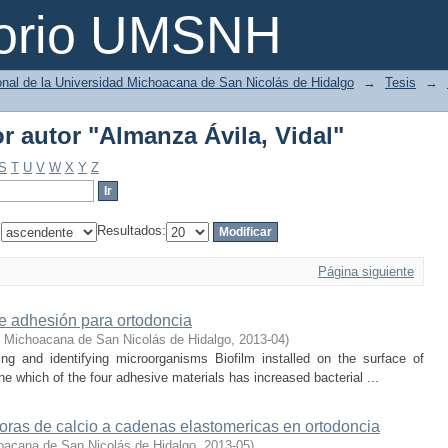
or autor "Almanza Ávila, Vidal"
torio UMSNH
ional de la Universidad Michoacana de San Nicolás de Hidalgo
→
Tesis
→
or autor "Almanza Ávila, Vidal"
S
T
U
V
W
X
Y
Z
:
Resultados:
Página siguiente
e adhesión para ortodoncia
d Michoacana de San Nicolás de Hidalgo
,
2013-04
)
ing and identifying microorganisms Biofilm installed on the surface of
ne which of the four adhesive materials has increased bacterial ...
oras de calcio a cadenas elastomericas en ortodoncia
oacana de San Nicolás de Hidalgo
,
2013-05
)