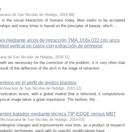
o
oacana de San Nicolás de Hidalgo
,
2016-08
)
le in the social interaction of humans today. Man seeks to be accepted
evelops and many times is based on the principles of beauty, which ...
es mediante arcos de retracción TMA .016x.022 con anza
trol vertical en casos con extracción de primeros
ana de San Nicolás de Hidalgo
,
2018-11
)
th are necessary for the correction of the problem, it is very often that
ult of the deflection of the arch in the stage of retraction ...
ambios en el perfil de tejidos blandos
ichoacana de San Nicolás de Hidalgo
,
2010-12
)
nication exists, with a global market that is televised, it computerizes
physical image takes a great importance. The fashion, the ...
ientes tratados mediante técnica TIP-EDGE versus MBT
 Michoacana de San Nicolás de Hidalgo
,
2014-03
)
undergone changes and improvements over time, as a product of research
thodontic techniques, each with its specific modifications have ...