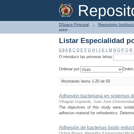
Listar Especialidad p
Reposi
DSpace Principal
→
Repositorio Instituc
autor
Listar Especialidad p
0-9
A
B
C
D
E
F
G
H
I
J
K
L
M
N
O
P
Q
R
O introducir las primeras letras:
Ordenar por:
Orden
Mostrando ítems 1-20 de 50
Adhesión bacteriana en sistemas d
Villagrán Izquierdo, Juan José
(
Universida
The objectives of this study were; isolat
adhesion material for orthodontics. Determi
Adhesión de bacterias óxido reduct
Ochoa Rivera, Alejandra
(
Universidad Mich