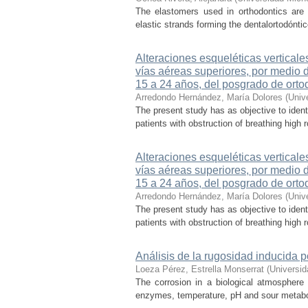
The elastomers used in orthodontics are 
elastic strands forming the dentalortodónti
Alteraciones esqueléticas verticale
vías aéreas superiores, por medio d
15 a 24 años, del posgrado de orto
Arredondo Hernández, María Dolores
(
Univ
The present study has as objective to identi
patients with obstruction of breathing high 
Alteraciones esqueléticas verticale
vías aéreas superiores, por medio d
15 a 24 años, del posgrado de orto
Arredondo Hernández, María Dolores
(
Univ
The present study has as objective to identi
patients with obstruction of breathing high 
Análisis de la rugosidad inducida p
Loeza Pérez, Estrella Monserrat
(
Universi
The corrosion in a biological atmosphere 
enzymes, temperature, pH and sour metabolit