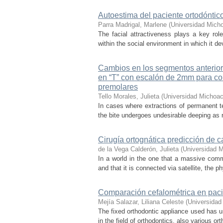
Autoestima del paciente ortodóntic
Parra Madrigal, Marlene
(
Universidad Mich
The facial attractiveness plays a key ro
within the social environment in which it d
Cambios en los segmentos anterior
en “T” con escalón de 2mm para con
premolares
Tello Morales, Julieta
(
Universidad Michoac
In cases where extractions of permanent tee
the bite undergoes undesirable deeping as res
Cirugía ortognática predicción de c
de la Vega Calderón, Julieta
(
Universidad M
In a world in the one that a massive commu
and that it is connected via satellite, the 
Comparación cefalométrica en pac
Mejía Salazar, Liliana Celeste
(
Universidad
The fixed orthodontic appliance used has 
in the field of orthodontics, also various or