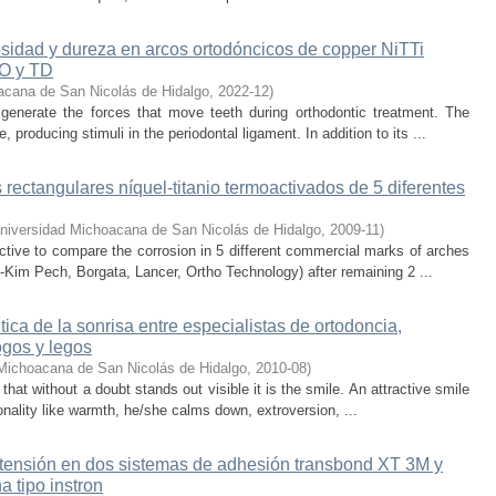
idad y dureza en arcos ortodóncicos de copper NiTTi
CO y TD
acana de San Nicolás de Hidalgo
,
2022-12
)
 generate the forces that move teeth during orthodontic treatment. The
 producing stimuli in the periodontal ligament. In addition to its ...
rectangulares níquel-titanio termoactivados de 5 diferentes
niversidad Michoacana de San Nicolás de Hidalgo
,
2009-11
)
ctive to compare the corrosion in 5 different commercial marks of arches
-Kim Pech, Borgata, Lancer, Ortho Technology) after remaining 2 ...
ca de la sonrisa entre especialistas de ortodoncia,
ogos y legos
Michoacana de San Nicolás de Hidalgo
,
2010-08
)
 that without a doubt stands out visible it is the smile. An attractive smile
sonality like warmth, he/she calms down, extroversion, ...
a tensión en dos sistemas de adhesión transbond XT 3M y
a tipo instron