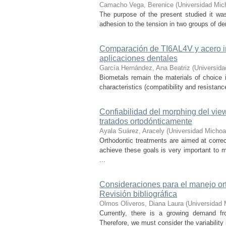
Camacho Vega, Berenice
(
Universidad Mic
The purpose of the present studied it wa
adhesion to the tension in two groups of den
Comparación de TI6AL4V y acero in
aplicaciones dentales
García Hernández, Ana Beatriz
(
Universida
Biometals remain the materials of choice in
characteristics (compatibility and resistanc
Confiabilidad del morphing del vie
tratados ortodónticamente
Ayala Suárez, Aracely
(
Universidad Michoa
Orthodontic treatments are aimed at correc
achieve these goals is very important to 
...
Consideraciones para el manejo ort
Revisión bibliográfica
Olmos Oliveros, Diana Laura
(
Universidad 
Currently, there is a growing demand fr
Therefore, we must consider the variability