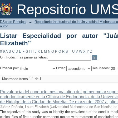
Listar Especialidad por autor "Juárez 
Repositorio U
DSpace Principal
→
Repositorio Institucional de la Universidad Michoacan
autor
Listar Especialidad por autor "Ju
Elizabeth"
0-9
A
B
C
D
E
F
G
H
I
J
K
L
M
N
O
P
Q
R
S
T
U
V
W
X
Y
Z
O introducir las primeras letras:
Ordenar por:
Orden:
Resultados:
Mostrando ítems 1-1 de 1
Prevalencia del conducto mesiopalatino del primer molar super
endodonticamente en la Clínica de Endodoncia, de la Univers
de Hidalgo de la Ciudad de Morelia. De marzo del 2007 a julio
Juárez Pañeda, Laura Elizabeth
(
Universidad Michoacana de San Nicolás de
The objective of this study was to identify the prevalence of the conduit mesi
clinical files of first superior permanent molars with treatment of concluded 