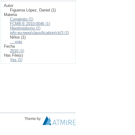
Autor
Figueroa López, Daniel (1)
Materia
Congénito (1)
FCMB-E-2010-0046 (1)
Hipotiroidismo (1)
info:eu-repo/classification/cti/3 (1)
Niños (1)
... más
Fecha
2010 (1)
Has File(s)
Yes (1)
Theme by