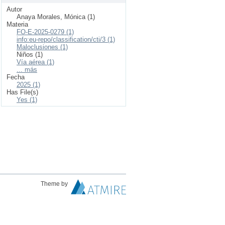
Autor
Anaya Morales, Mónica (1)
Materia
FO-E-2025-0279 (1)
info:eu-repo/classification/cti/3 (1)
Maloclusiones (1)
Niños (1)
Vía aérea (1)
... más
Fecha
2025 (1)
Has File(s)
Yes (1)
Theme by