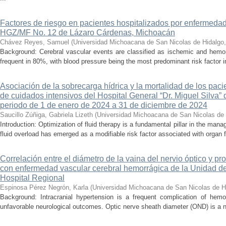
Factores de riesgo en pacientes hospitalizados por enfermedad
HGZ/MF No. 12 de Lázaro Cárdenas, Michoacán
Chávez Reyes, Samuel
(
Universidad Michoacana de San Nicolas de Hidalgo
Background: Cerebral vascular events are classified as ischemic and hemor
frequent in 80%, with blood pressure being the most predominant risk factor in 
Asociación de la sobrecarga hídrica y la mortalidad de los pac
de cuidados intensivos del Hospital General “Dr. Miguel Silva” 
periodo de 1 de enero de 2024 a 31 de diciembre de 2024
Saucillo Zúñiga, Gabriela Lizeth
(
Universidad Michoacana de San Nicolas de 
Introduction: Optimization of fluid therapy is a fundamental pillar in the manag
fluid overload has emerged as a modifiable risk factor associated with organ f
Correlación entre el diámetro de la vaina del nervio óptico y pr
con enfermedad vascular cerebral hemorrágica de la Unidad de
Hospital Regional
Espinosa Pérez Negrón, Karla
(
Universidad Michoacana de San Nicolas de H
Background: Intracranial hypertension is a frequent complication of hemo
unfavorable neurological outcomes. Optic nerve sheath diameter (OND) is a no