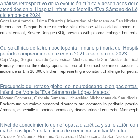
Análisis retrospectivo de la evolución clínica y desenlaces de
atendidos en el Hospital Infantil de Morelia “Eva Sámano de L
diciembre de 2024
González Amezola, Jaime Eduardo
(
Universidad Michoacana de San Nicolas
Introduction: Dengue is a re-emerging viral disease with a global impact of 
critical variant, Severe Dengue (SD), presents with plasma leakage, hemorrhag
Curso clínico de la trombocitopenia inmune primaria del Hospital
período comprendido entre enero 2021 a septiembre 2023
Ceja Vega, Sergio Eduardo
(
Universidad Michoacana de San Nicolas de Hida
Primary immune thrombocytopenia is one of the most common reasons for p
incidence is 1 in 10,000 children, representing a constant challenge for pedia
Frecuencia del retraso global del neurodesarrollo en pacientes 
Infantil de Morelia “Eva Sámano de López Mateos”
Moreno Contreras, Gabriela Samahe
(
Universidad Michoacana de San Nicola
Background:Neurodevelopmental disorders are common in pediatric practice 
America, especially in socioeconomically disadvantaged contexts. Microcepha
Nivel de conocimiento de nefropatía diabética y su relación con 
diabéticos tipo 2 de la clínica de medicina familiar Morelia
Vázquez Velázquez, Germana
(
Universidad Michoacana de San Nicolas de H