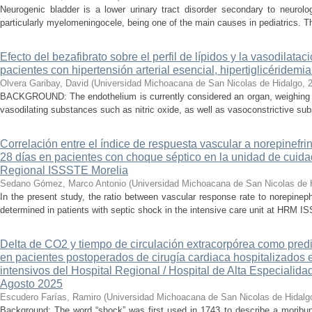
Neurogenic bladder is a lower urinary tract disorder secondary to neurolo
particularly myelomeningocele, being one of the main causes in pediatrics. Thi
Efecto del bezafibrato sobre el perfil de lípidos y la vasodilata
pacientes con hipertensión arterial esencial, hipertiglicéridemi
Olvera Garibay, David
(
Universidad Michoacana de San Nicolas de Hidalgo
,
BACKGROUND: The endothelium is currently considered an organ, weighing ap
vasodilating substances such as nitric oxide, as well as vasoconstrictive sub
Correlación entre el índice de respuesta vascular a norepinefri
28 días en pacientes con choque séptico en la unidad de cuidad
Regional ISSSTE Morelia
Sedano Gómez, Marco Antonio
(
Universidad Michoacana de San Nicolas de 
In the present study, the ratio between vascular response rate to norepine
determined in patients with septic shock in the intensive care unit at HRM IS
Delta de CO2 y tiempo de circulación extracorpórea como pred
en pacientes postoperados de cirugía cardiaca hospitalizados 
intensivos del Hospital Regional / Hospital de Alta Especialid
Agosto 2025
Escudero Farías, Ramiro
(
Universidad Michoacana de San Nicolas de Hidalg
Background: The word “shock” was first used in 1743 to describe a moribun