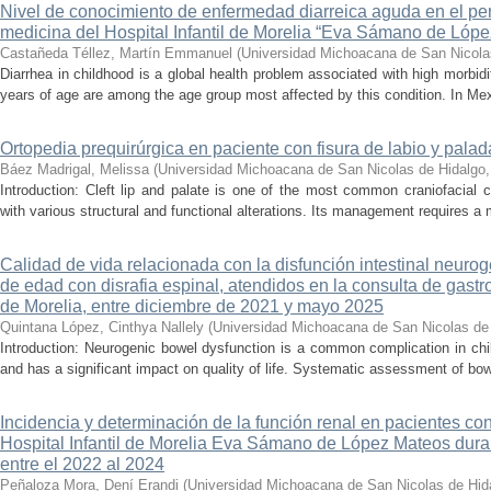
Nivel de conocimiento de enfermedad diarreica aguda en el pe
medicina del Hospital Infantil de Morelia “Eva Sámano de Lóp
Castañeda Téllez, Martín Emmanuel
(
Universidad Michoacana de San Nicola
Diarrhea in childhood is a global health problem associated with high morbidi
years of age are among the age group most affected by this condition. In Mexi
Ortopedia prequirúrgica en paciente con fisura de labio y palada
Báez Madrigal, Melissa
(
Universidad Michoacana de San Nicolas de Hidalgo
Introduction: Cleft lip and palate is one of the most common craniofacial 
with various structural and functional alterations. Its management requires a m
Calidad de vida relacionada con la disfunción intestinal neuro
de edad con disrafia espinal, atendidos en la consulta de gastro
de Morelia, entre diciembre de 2021 y mayo 2025
Quintana López, Cinthya Nallely
(
Universidad Michoacana de San Nicolas de
Introduction: Neurogenic bowel dysfunction is a common complication in chi
and has a significant impact on quality of life. Systematic assessment of bow
Incidencia y determinación de la función renal en pacientes co
Hospital Infantil de Morelia Eva Sámano de López Mateos dura
entre el 2022 al 2024
Peñaloza Mora, Dení Erandi
(
Universidad Michoacana de San Nicolas de Hid