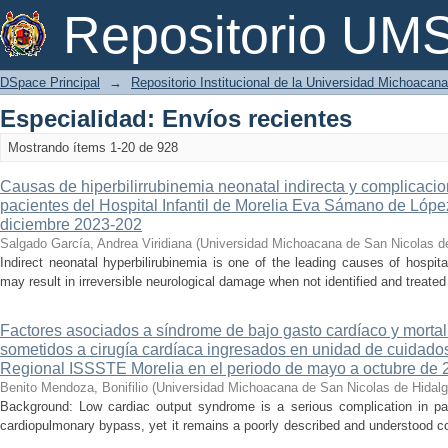
Envíos recientes
Repositorio U
DSpace Principal
→
Repositorio Institucional de la Universidad Michoacan
Especialidad: Envíos recientes
Mostrando ítems 1-20 de 928
Causas de hiperbilirrubinemia neonatal indirecta y complicaci
pacientes del Hospital Infantil de Morelia Eva Sámano de Lópe
diciembre 2023-202
Salgado García, Andrea Viridiana
(
Universidad Michoacana de San Nicolas d
Indirect neonatal hyperbilirubinemia is one of the leading causes of hospita
may result in irreversible neurological damage when not identified and treated 
Factores asociados a síndrome de bajo gasto cardíaco y mortal
sometidos a cirugía cardíaca ingresados en unidad de cuidados
Regional ISSSTE Morelia en el periodo de mayo a octubre de 
Benito Mendoza, Bonifilio
(
Universidad Michoacana de San Nicolas de Hidal
Background: Low cardiac output syndrome is a serious complication in pat
cardiopulmonary bypass, yet it remains a poorly described and understood con
...