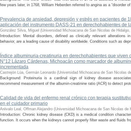
few years later, in 1768, William Heberden referred to angina as a “disorder of 
Prevalencia de ansiedad, depresión y estrés en pacientes de 
aplicación del instrumento DASS-21 en derechohabientes de 
González Silva, Miguel
(
Universidad Michoacana de San Nicolas de Hidalgo
Introduction: Mental disorders, defined as clinically relevant alterations 
behavior, are a leading cause of disability worldwide. Conditions such as depr
Índice albuminuria-creatinuria en derechohabientes que viven 
N°12 Lázaro Cárdenas, Michoacán como marcador de albumin
incrementada
Castrejón Lúa, Germán Leonardo
(
Universidad Michoacana de San Nicolas d
Background: Proteinuria is a cardinal sign of kidney disease associat
recommend measurement of the albumin-creatinine ratio (ACR) to detect proteinu
Calidad de vida del enfermo renal crónico con terapia sustituti
en el cuidador primario
Arévalo Leal, Offman Alejandro
(
Universidad Michoacana de San Nicolas de 
Introduction: Chronic kidney disease (CKD) is a medical condition characte
function. It occurs when the kidneys cannot properly filter waste and fluids 