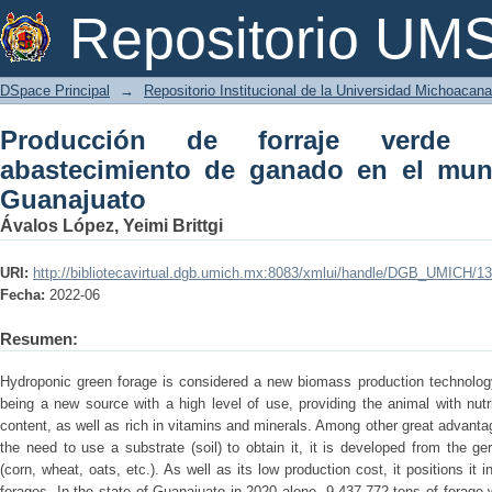
Producción de forraje verde hidropó
Repositorio U
municipio de Moroleón Guanajuato
DSpace Principal
→
Repositorio Institucional de la Universidad Michoacan
Producción de forraje verde h
abastecimiento de ganado en el mun
Guanajuato
Ávalos López, Yeimi Brittgi
URI:
http://bibliotecavirtual.dgb.umich.mx:8083/xmlui/handle/DGB_UMICH/1
Fecha:
2022-06
Resumen:
Hydroponic green forage is considered a new biomass production technology
being a new source with a high level of use, providing the animal with nutrie
content, as well as rich in vitamins and minerals. Among other great advanta
the need to use a substrate (soil) to obtain it, it is developed from the ge
(corn, wheat, oats, etc.). As well as its low production cost, it positions it
forages. In the state of Guanajuato in 2020 alone, 9,437,772 tons of forage