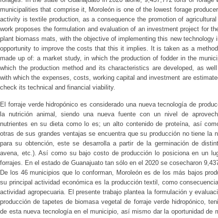
municipalities that comprise it, Moroleón is one of the lowest forage produce
activity is textile production, as a consequence the promotion of agricultur
work proposes the formulation and evaluation of an investment project for th
plant biomass mats, with the objective of implementing this new technology in
opportunity to improve the costs that this it implies. It is taken as a metho
made up of: a market study, in which the production of fodder in the municip
which the production method and its characteristics are developed, as well
with which the expenses, costs, working capital and investment are estimated
check its technical and financial viability.
El forraje verde hidropónico es considerado una nueva tecnología de pro
la nutrición animal, siendo una nueva fuente con un nivel de aprovech
nutrientes en su dieta como lo es; un alto contenido de proteína, así com
otras de sus grandes ventajas se encuentra que su producción no tiene la ne
para su obtención, este se desarrolla a partir de la germinación de distin
avena, etc.). Así como su bajo costo de producción lo posiciona en un lu
forrajes. En el estado de Guanajuato tan sólo en el 2020 se cosecharon 9,437
De los 46 municipios que lo conforman, Moroleón es de los más bajos produ
su principal actividad económica es la producción textil, como consecuenci
actividad agropecuaria. El presente trabajo plantea la formulación y evaluac
producción de tapetes de biomasa vegetal de forraje verde hidropónico, te
de esta nueva tecnología en el municipio, así mismo dar la oportunidad de 