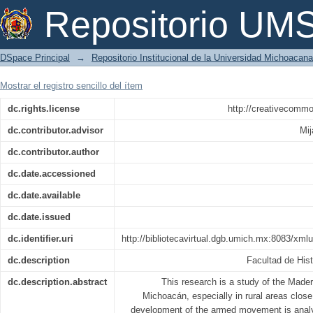
Bandidos y rebeldes durante la revolu
Repositorio U
DSpace Principal
→
Repositorio Institucional de la Universidad Michoacan
Mostrar el registro sencillo del ítem
dc.rights.license
http://creativecommo
dc.contributor.advisor
Mi
dc.contributor.author
dc.date.accessioned
dc.date.available
dc.date.issued
dc.identifier.uri
http://bibliotecavirtual.dgb.umich.mx:8083/x
dc.description
Facultad de Hist
dc.description.abstract
This research is a study of the Maderi
Michoacán, especially in rural areas close
development of the armed movement is analy