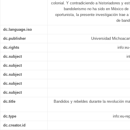
colonial. Y contradiciendo a historiadores y e
bandolerismo no ha sido en México de 
oportunista, la presente investigación trae a
de band
dc.language.iso
dc.publisher
Universidad Michoacan
dc.rights
info:e
dc.subject
in
dc.subject
dc.subject
dc.subject
dc.subject
dc.title
Bandidos y rebeldes durante la revolución m
dc.type
info:eu-r
dc.creator.id