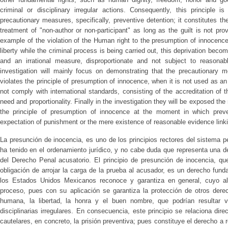
criminal or disciplinary irregular actions. Consequently, this principle is
precautionary measures, specifically, preventive detention; it constitutes th
treatment of "non-author or non-participant" as long as the guilt is not pro
example of the violation of the Human right to the presumption of innocenc
liberty while the criminal process is being carried out, this deprivation be
and an irrational measure, disproportionate and not subject to reasonabl
investigation will mainly focus on demonstrating that the precautionary me
violates the principle of presumption of innocence, when it is not used as 
not comply with international standards, consisting of the accreditation of 
need and proportionality. Finally in the investigation they will be exposed the
the principle of presumption of innocence at the moment in which preve
expectation of punishment or the mere existence of reasonable evidence link
La presunción de inocencia, es uno de los principios rectores del sistema 
ha tenido en el ordenamiento jurídico, y no cabe duda que representa una de
del Derecho Penal acusatorio. El principio de presunción de inocencia, qu
obligación de arrojar la carga de la prueba al acusador, es un derecho fund
los Estados Unidos Mexicanos reconoce y garantiza en general, cuyo alc
proceso, pues con su aplicación se garantiza la protección de otros der
humana, la libertad, la honra y el buen nombre, que podrían resultar 
disciplinarias irregulares. En consecuencia, este principio se relaciona di
cautelares, en concreto, la prisión preventiva; pues constituye el derecho a r