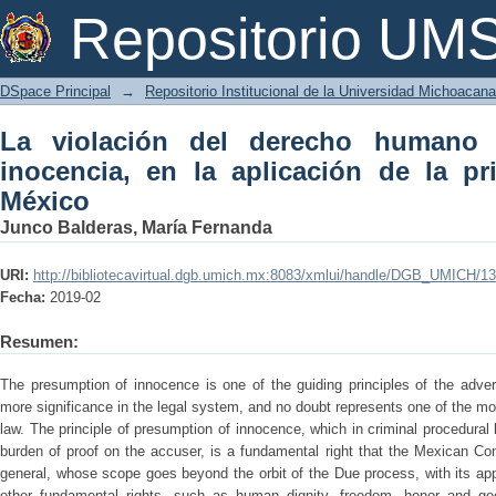
La violación del derecho humano de pr
Repositorio U
la prisión preventiva en México
DSpace Principal
→
Repositorio Institucional de la Universidad Michoacan
La violación del derecho humano
inocencia, en la aplicación de la pr
México
Junco Balderas, María Fernanda
URI:
http://bibliotecavirtual.dgb.umich.mx:8083/xmlui/handle/DGB_UMICH/1
Fecha:
2019-02
Resumen:
The presumption of innocence is one of the guiding principles of the adver
more significance in the legal system, and no doubt represents one of the most
law. The principle of presumption of innocence, which in criminal procedural
burden of proof on the accuser, is a fundamental right that the Mexican Co
general, whose scope goes beyond the orbit of the Due process, with its appl
other fundamental rights, such as human dignity, freedom, honor and g