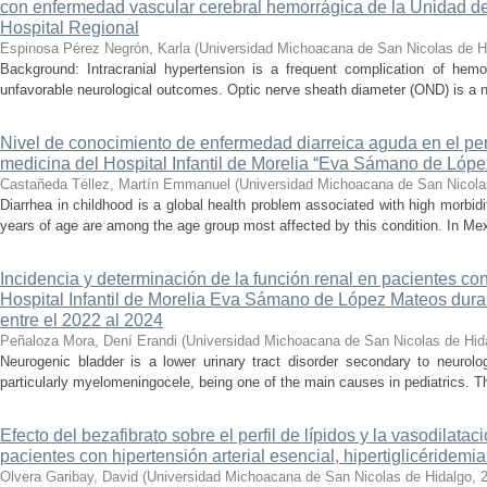
con enfermedad vascular cerebral hemorrágica de la Unidad de
Hospital Regional
Espinosa Pérez Negrón, Karla
(
Universidad Michoacana de San Nicolas de H
Background: Intracranial hypertension is a frequent complication of hemo
unfavorable neurological outcomes. Optic nerve sheath diameter (OND) is a no
Nivel de conocimiento de enfermedad diarreica aguda en el pe
medicina del Hospital Infantil de Morelia “Eva Sámano de Lóp
Castañeda Téllez, Martín Emmanuel
(
Universidad Michoacana de San Nicola
Diarrhea in childhood is a global health problem associated with high morbidi
years of age are among the age group most affected by this condition. In Mexi
Incidencia y determinación de la función renal en pacientes co
Hospital Infantil de Morelia Eva Sámano de López Mateos dura
entre el 2022 al 2024
Peñaloza Mora, Dení Erandi
(
Universidad Michoacana de San Nicolas de Hid
Neurogenic bladder is a lower urinary tract disorder secondary to neurolo
particularly myelomeningocele, being one of the main causes in pediatrics. Thi
Efecto del bezafibrato sobre el perfil de lípidos y la vasodilata
pacientes con hipertensión arterial esencial, hipertiglicéridemi
Olvera Garibay, David
(
Universidad Michoacana de San Nicolas de Hidalgo
,