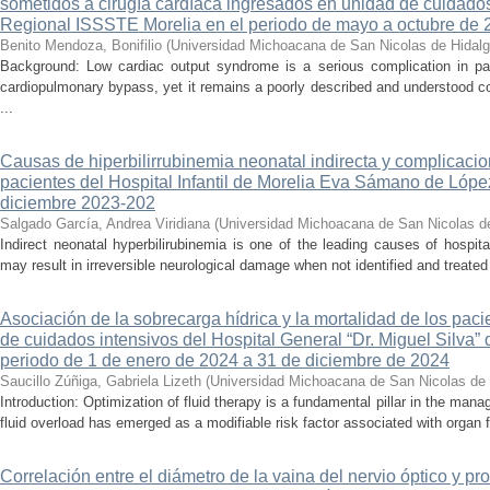
sometidos a cirugía cardíaca ingresados en unidad de cuidados
Regional ISSSTE Morelia en el periodo de mayo a octubre de 
Benito Mendoza, Bonifilio
(
Universidad Michoacana de San Nicolas de Hidal
Background: Low cardiac output syndrome is a serious complication in pat
cardiopulmonary bypass, yet it remains a poorly described and understood con
...
Causas de hiperbilirrubinemia neonatal indirecta y complicaci
pacientes del Hospital Infantil de Morelia Eva Sámano de Lópe
diciembre 2023-202
Salgado García, Andrea Viridiana
(
Universidad Michoacana de San Nicolas d
Indirect neonatal hyperbilirubinemia is one of the leading causes of hospita
may result in irreversible neurological damage when not identified and treated 
Asociación de la sobrecarga hídrica y la mortalidad de los pac
de cuidados intensivos del Hospital General “Dr. Miguel Silva” 
periodo de 1 de enero de 2024 a 31 de diciembre de 2024
Saucillo Zúñiga, Gabriela Lizeth
(
Universidad Michoacana de San Nicolas de 
Introduction: Optimization of fluid therapy is a fundamental pillar in the manag
fluid overload has emerged as a modifiable risk factor associated with organ f
Correlación entre el diámetro de la vaina del nervio óptico y pr