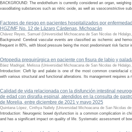
BACKGROUND: The endothelium is currently considered an organ, weighing ap
vasodilating substances such as nitric oxide, as well as vasoconstrictive sub
Factores de riesgo en pacientes hospitalizados por enfermedad
HGZ/MF No. 12 de Lázaro Cárdenas, Michoacán
Chávez Reyes, Samuel
(
Universidad Michoacana de San Nicolas de Hidalgo
Background: Cerebral vascular events are classified as ischemic and hemor
frequent in 80%, with blood pressure being the most predominant risk factor in 
Ortopedia prequirúrgica en paciente con fisura de labio y palada
Báez Madrigal, Melissa
(
Universidad Michoacana de San Nicolas de Hidalgo
Introduction: Cleft lip and palate is one of the most common craniofacial 
with various structural and functional alterations. Its management requires a m
Calidad de vida relacionada con la disfunción intestinal neuro
de edad con disrafia espinal, atendidos en la consulta de gastro
de Morelia, entre diciembre de 2021 y mayo 2025
Quintana López, Cinthya Nallely
(
Universidad Michoacana de San Nicolas de
Introduction: Neurogenic bowel dysfunction is a common complication in chi
and has a significant impact on quality of life. Systematic assessment of bow