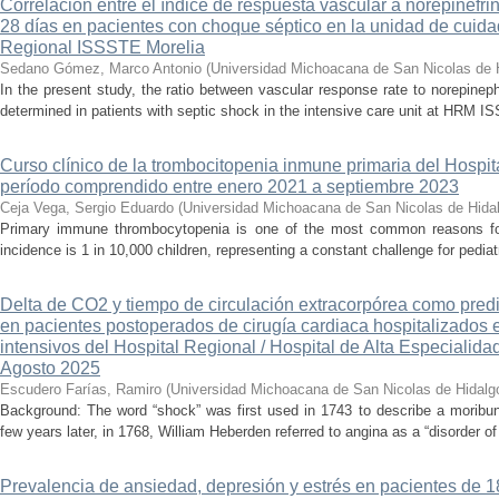
Correlación entre el índice de respuesta vascular a norepinefri
28 días en pacientes con choque séptico en la unidad de cuidad
Regional ISSSTE Morelia
Sedano Gómez, Marco Antonio
(
Universidad Michoacana de San Nicolas de 
In the present study, the ratio between vascular response rate to norepine
determined in patients with septic shock in the intensive care unit at HRM IS
Curso clínico de la trombocitopenia inmune primaria del Hospital
período comprendido entre enero 2021 a septiembre 2023
Ceja Vega, Sergio Eduardo
(
Universidad Michoacana de San Nicolas de Hida
Primary immune thrombocytopenia is one of the most common reasons for p
incidence is 1 in 10,000 children, representing a constant challenge for pedia
Delta de CO2 y tiempo de circulación extracorpórea como pred
en pacientes postoperados de cirugía cardiaca hospitalizados 
intensivos del Hospital Regional / Hospital de Alta Especialid
Agosto 2025
Escudero Farías, Ramiro
(
Universidad Michoacana de San Nicolas de Hidalg
Background: The word “shock” was first used in 1743 to describe a moribun
few years later, in 1768, William Heberden referred to angina as a “disorder of 
Prevalencia de ansiedad, depresión y estrés en pacientes de 