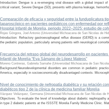
Introduction: Dengue is a re-emerging viral disease with a global impact of 
critical variant, Severe Dengue (SD), presents with plasma leakage, hemorrhag
Comparación de eficacia y seguridad entre la funduplicatura ti
laparoscópico en pacientes pediátricos con enfermedad por refl
Hospital Infantil de Morelia, periodo 2022–2025: estudio de coh
Rojas Góngora, Joel Antonio
(
Universidad Michoacana de San Nicolas de Hid
Introduction: Refractory gastroesophageal reflux disease (GERD) is a commo
the pediatric population, particularly among patients with neurological comorbid
Frecuencia del retraso global del neurodesarrollo en pacientes 
Infantil de Morelia “Eva Sámano de López Mateos”
Moreno Contreras, Gabriela Samahe
(
Universidad Michoacana de San Nicola
Background:Neurodevelopmental disorders are common in pediatric practice 
America, especially in socioeconomically disadvantaged contexts. Microcepha
Nivel de conocimiento de nefropatía diabética y su relación con 
diabéticos tipo 2 de la clínica de medicina familiar Morelia
Vázquez Velázquez, Germana
(
Universidad Michoacana de San Nicolas de H
Objectives. To evaluate the level of knowledge about diabetic nephropathy an
in type 2 diabetic patients at the ISSSTE Morelia Family Medicine Clinic. Mat