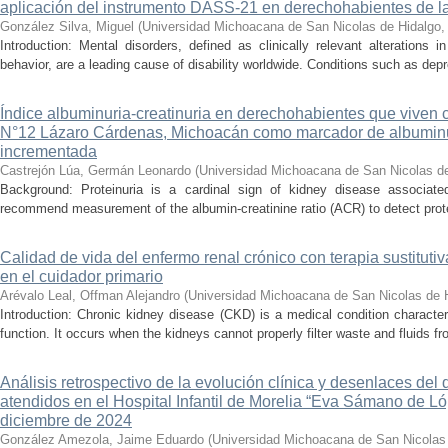
aplicación del instrumento DASS-21 en derechohabientes de 
González Silva, Miguel
(
Universidad Michoacana de San Nicolas de Hidalgo
Introduction: Mental disorders, defined as clinically relevant alterations 
behavior, are a leading cause of disability worldwide. Conditions such as depr
Índice albuminuria-creatinuria en derechohabientes que viven 
N°12 Lázaro Cárdenas, Michoacán como marcador de albumin
incrementada
Castrejón Lúa, Germán Leonardo
(
Universidad Michoacana de San Nicolas d
Background: Proteinuria is a cardinal sign of kidney disease associat
recommend measurement of the albumin-creatinine ratio (ACR) to detect proteinu
Calidad de vida del enfermo renal crónico con terapia sustituti
en el cuidador primario
Arévalo Leal, Offman Alejandro
(
Universidad Michoacana de San Nicolas de 
Introduction: Chronic kidney disease (CKD) is a medical condition characte
function. It occurs when the kidneys cannot properly filter waste and fluids 
Análisis retrospectivo de la evolución clínica y desenlaces de
atendidos en el Hospital Infantil de Morelia “Eva Sámano de L
diciembre de 2024
González Amezola, Jaime Eduardo
(
Universidad Michoacana de San Nicolas