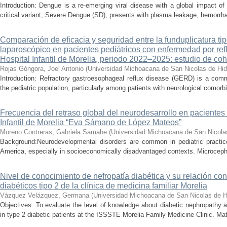
Introduction: Dengue is a re-emerging viral disease with a global impact of 
critical variant, Severe Dengue (SD), presents with plasma leakage, hemorrhag
Comparación de eficacia y seguridad entre la funduplicatura ti
laparoscópico en pacientes pediátricos con enfermedad por refl
Hospital Infantil de Morelia, periodo 2022–2025: estudio de coh
Rojas Góngora, Joel Antonio
(
Universidad Michoacana de San Nicolas de Hid
Introduction: Refractory gastroesophageal reflux disease (GERD) is a commo
the pediatric population, particularly among patients with neurological comorbid
Frecuencia del retraso global del neurodesarrollo en pacientes 
Infantil de Morelia “Eva Sámano de López Mateos”
Moreno Contreras, Gabriela Samahe
(
Universidad Michoacana de San Nicola
Background:Neurodevelopmental disorders are common in pediatric practice 
America, especially in socioeconomically disadvantaged contexts. Microcepha
Nivel de conocimiento de nefropatía diabética y su relación con 
diabéticos tipo 2 de la clínica de medicina familiar Morelia
Vázquez Velázquez, Germana
(
Universidad Michoacana de San Nicolas de H
Objectives. To evaluate the level of knowledge about diabetic nephropathy an
in type 2 diabetic patients at the ISSSTE Morelia Family Medicine Clinic. Mat