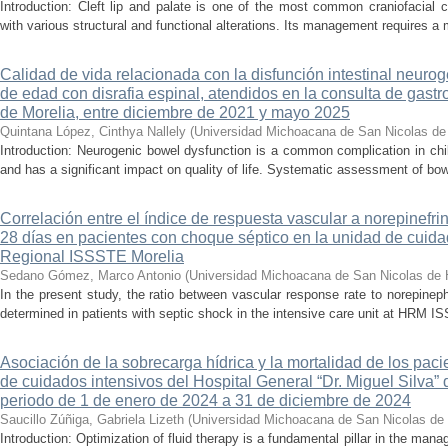
Introduction: Cleft lip and palate is one of the most common craniofacial 
with various structural and functional alterations. Its management requires a m
Calidad de vida relacionada con la disfunción intestinal neuro
de edad con disrafia espinal, atendidos en la consulta de gastro
de Morelia, entre diciembre de 2021 y mayo 2025
Quintana López, Cinthya Nallely
(
Universidad Michoacana de San Nicolas de
Introduction: Neurogenic bowel dysfunction is a common complication in chi
and has a significant impact on quality of life. Systematic assessment of bow
Correlación entre el índice de respuesta vascular a norepinefri
28 días en pacientes con choque séptico en la unidad de cuidad
Regional ISSSTE Morelia
Sedano Gómez, Marco Antonio
(
Universidad Michoacana de San Nicolas de 
In the present study, the ratio between vascular response rate to norepine
determined in patients with septic shock in the intensive care unit at HRM IS
Asociación de la sobrecarga hídrica y la mortalidad de los pac
de cuidados intensivos del Hospital General “Dr. Miguel Silva” 
periodo de 1 de enero de 2024 a 31 de diciembre de 2024
Saucillo Zúñiga, Gabriela Lizeth
(
Universidad Michoacana de San Nicolas de 
Introduction: Optimization of fluid therapy is a fundamental pillar in the manag