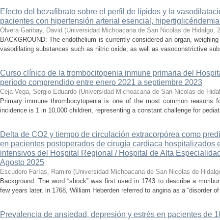
Efecto del bezafibrato sobre el perfil de lípidos y la vasodilata
pacientes con hipertensión arterial esencial, hipertiglicéridemi
Olvera Garibay, David
(
Universidad Michoacana de San Nicolas de Hidalgo
,
BACKGROUND: The endothelium is currently considered an organ, weighing ap
vasodilating substances such as nitric oxide, as well as vasoconstrictive sub
Curso clínico de la trombocitopenia inmune primaria del Hospital
período comprendido entre enero 2021 a septiembre 2023
Ceja Vega, Sergio Eduardo
(
Universidad Michoacana de San Nicolas de Hida
Primary immune thrombocytopenia is one of the most common reasons for p
incidence is 1 in 10,000 children, representing a constant challenge for pedia
Delta de CO2 y tiempo de circulación extracorpórea como pred
en pacientes postoperados de cirugía cardiaca hospitalizados 
intensivos del Hospital Regional / Hospital de Alta Especialid
Agosto 2025
Escudero Farías, Ramiro
(
Universidad Michoacana de San Nicolas de Hidalg
Background: The word “shock” was first used in 1743 to describe a moribun
few years later, in 1768, William Heberden referred to angina as a “disorder of 
Prevalencia de ansiedad, depresión y estrés en pacientes de 