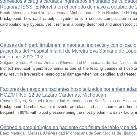
sometidos a cirugía cardíaca ingresados en unidad de cuidados
Regional ISSSTE Morelia en el periodo de mayo a octubre de 
Benito Mendoza, Bonifilio
(
Universidad Michoacana de San Nicolas de Hidal
Background: Low cardiac output syndrome is a serious complication in pat
cardiopulmonary bypass, yet it remains a poorly described and understood con
...
Causas de hiperbilirrubinemia neonatal indirecta y complicaci
pacientes del Hospital Infantil de Morelia Eva Sámano de Lópe
diciembre 2023-202
Salgado García, Andrea Viridiana
(
Universidad Michoacana de San Nicolas d
Indirect neonatal hyperbilirubinemia is one of the leading causes of hospita
may result in irreversible neurological damage when not identified and treated 
Factores de riesgo en pacientes hospitalizados por enfermedad
HGZ/MF No. 12 de Lázaro Cárdenas, Michoacán
Chávez Reyes, Samuel
(
Universidad Michoacana de San Nicolas de Hidalgo
Background: Cerebral vascular events are classified as ischemic and hemor
frequent in 80%, with blood pressure being the most predominant risk factor in 
Ortopedia prequirúrgica en paciente con fisura de labio y palada
Báez Madrigal, Melissa
(
Universidad Michoacana de San Nicolas de Hidalgo