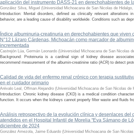
aplicación del instrumento DASS-21 en derechohabientes de 
González Silva, Miguel
(
Universidad Michoacana de San Nicolas de Hidalgo
Introduction: Mental disorders, defined as clinically relevant alterations 
behavior, are a leading cause of disability worldwide. Conditions such as depr
Índice albuminuria-creatinuria en derechohabientes que viven 
N°12 Lázaro Cárdenas, Michoacán como marcador de albumin
incrementada
Castrejón Lúa, Germán Leonardo
(
Universidad Michoacana de San Nicolas d
Background: Proteinuria is a cardinal sign of kidney disease associat
recommend measurement of the albumin-creatinine ratio (ACR) to detect proteinu
Calidad de vida del enfermo renal crónico con terapia sustituti
en el cuidador primario
Arévalo Leal, Offman Alejandro
(
Universidad Michoacana de San Nicolas de 
Introduction: Chronic kidney disease (CKD) is a medical condition characte
function. It occurs when the kidneys cannot properly filter waste and fluids 
Análisis retrospectivo de la evolución clínica y desenlaces de
atendidos en el Hospital Infantil de Morelia “Eva Sámano de L
diciembre de 2024
González Amezola, Jaime Eduardo
(
Universidad Michoacana de San Nicolas