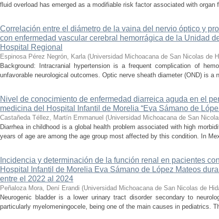
fluid overload has emerged as a modifiable risk factor associated with organ f
Correlación entre el diámetro de la vaina del nervio óptico y pr
con enfermedad vascular cerebral hemorrágica de la Unidad de
Hospital Regional
Espinosa Pérez Negrón, Karla
(
Universidad Michoacana de San Nicolas de H
Background: Intracranial hypertension is a frequent complication of hemo
unfavorable neurological outcomes. Optic nerve sheath diameter (OND) is a no
Nivel de conocimiento de enfermedad diarreica aguda en el pe
medicina del Hospital Infantil de Morelia “Eva Sámano de Lóp
Castañeda Téllez, Martín Emmanuel
(
Universidad Michoacana de San Nicola
Diarrhea in childhood is a global health problem associated with high morbidi
years of age are among the age group most affected by this condition. In Mexi
Incidencia y determinación de la función renal en pacientes co
Hospital Infantil de Morelia Eva Sámano de López Mateos dura
entre el 2022 al 2024
Peñaloza Mora, Dení Erandi
(
Universidad Michoacana de San Nicolas de Hid
Neurogenic bladder is a lower urinary tract disorder secondary to neurolo
particularly myelomeningocele, being one of the main causes in pediatrics. Thi