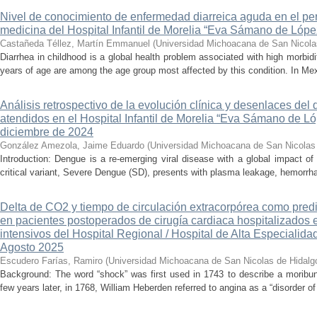
Nivel de conocimiento de enfermedad diarreica aguda en el pe
medicina del Hospital Infantil de Morelia “Eva Sámano de Lóp
Castañeda Téllez, Martín Emmanuel
(
Universidad Michoacana de San Nicola
Diarrhea in childhood is a global health problem associated with high morbidi
years of age are among the age group most affected by this condition. In Mexi
Análisis retrospectivo de la evolución clínica y desenlaces de
atendidos en el Hospital Infantil de Morelia “Eva Sámano de L
diciembre de 2024
González Amezola, Jaime Eduardo
(
Universidad Michoacana de San Nicolas
Introduction: Dengue is a re-emerging viral disease with a global impact of 
critical variant, Severe Dengue (SD), presents with plasma leakage, hemorrhag
Delta de CO2 y tiempo de circulación extracorpórea como pred
en pacientes postoperados de cirugía cardiaca hospitalizados 
intensivos del Hospital Regional / Hospital de Alta Especialid
Agosto 2025
Escudero Farías, Ramiro
(
Universidad Michoacana de San Nicolas de Hidalg
Background: The word “shock” was first used in 1743 to describe a moribun
few years later, in 1768, William Heberden referred to angina as a “disorder of 