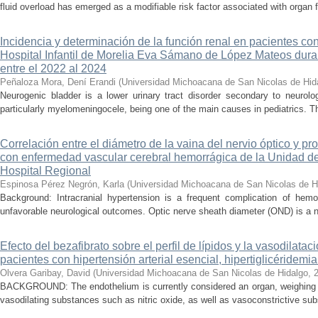
fluid overload has emerged as a modifiable risk factor associated with organ f
Incidencia y determinación de la función renal en pacientes co
Hospital Infantil de Morelia Eva Sámano de López Mateos dura
entre el 2022 al 2024
Peñaloza Mora, Dení Erandi
(
Universidad Michoacana de San Nicolas de Hid
Neurogenic bladder is a lower urinary tract disorder secondary to neurolo
particularly myelomeningocele, being one of the main causes in pediatrics. Thi
Correlación entre el diámetro de la vaina del nervio óptico y pr
con enfermedad vascular cerebral hemorrágica de la Unidad de
Hospital Regional
Espinosa Pérez Negrón, Karla
(
Universidad Michoacana de San Nicolas de H
Background: Intracranial hypertension is a frequent complication of hemo
unfavorable neurological outcomes. Optic nerve sheath diameter (OND) is a no
Efecto del bezafibrato sobre el perfil de lípidos y la vasodilata
pacientes con hipertensión arterial esencial, hipertiglicéridemi
Olvera Garibay, David
(
Universidad Michoacana de San Nicolas de Hidalgo
,
BACKGROUND: The endothelium is currently considered an organ, weighing ap
vasodilating substances such as nitric oxide, as well as vasoconstrictive sub