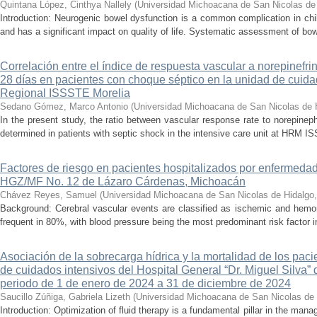
Quintana López, Cinthya Nallely
(
Universidad Michoacana de San Nicolas de
Introduction: Neurogenic bowel dysfunction is a common complication in chi
and has a significant impact on quality of life. Systematic assessment of bow
Correlación entre el índice de respuesta vascular a norepinefri
28 días en pacientes con choque séptico en la unidad de cuidad
Regional ISSSTE Morelia
Sedano Gómez, Marco Antonio
(
Universidad Michoacana de San Nicolas de 
In the present study, the ratio between vascular response rate to norepine
determined in patients with septic shock in the intensive care unit at HRM IS
Factores de riesgo en pacientes hospitalizados por enfermedad
HGZ/MF No. 12 de Lázaro Cárdenas, Michoacán
Chávez Reyes, Samuel
(
Universidad Michoacana de San Nicolas de Hidalgo
Background: Cerebral vascular events are classified as ischemic and hemor
frequent in 80%, with blood pressure being the most predominant risk factor in 
Asociación de la sobrecarga hídrica y la mortalidad de los pac
de cuidados intensivos del Hospital General “Dr. Miguel Silva” 
periodo de 1 de enero de 2024 a 31 de diciembre de 2024
Saucillo Zúñiga, Gabriela Lizeth
(
Universidad Michoacana de San Nicolas de 
Introduction: Optimization of fluid therapy is a fundamental pillar in the manag