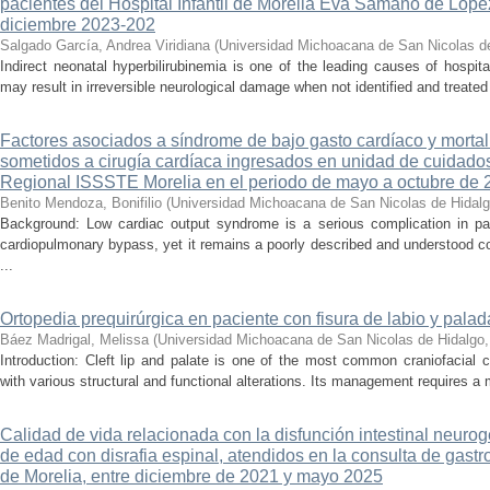
pacientes del Hospital Infantil de Morelia Eva Sámano de Lópe
diciembre 2023-202
Salgado García, Andrea Viridiana
(
Universidad Michoacana de San Nicolas d
Indirect neonatal hyperbilirubinemia is one of the leading causes of hospita
may result in irreversible neurological damage when not identified and treated 
Factores asociados a síndrome de bajo gasto cardíaco y mortal
sometidos a cirugía cardíaca ingresados en unidad de cuidados
Regional ISSSTE Morelia en el periodo de mayo a octubre de 
Benito Mendoza, Bonifilio
(
Universidad Michoacana de San Nicolas de Hidal
Background: Low cardiac output syndrome is a serious complication in pat
cardiopulmonary bypass, yet it remains a poorly described and understood con
...
Ortopedia prequirúrgica en paciente con fisura de labio y palada
Báez Madrigal, Melissa
(
Universidad Michoacana de San Nicolas de Hidalgo
Introduction: Cleft lip and palate is one of the most common craniofacial 
with various structural and functional alterations. Its management requires a m
Calidad de vida relacionada con la disfunción intestinal neuro
de edad con disrafia espinal, atendidos en la consulta de gastro
de Morelia, entre diciembre de 2021 y mayo 2025