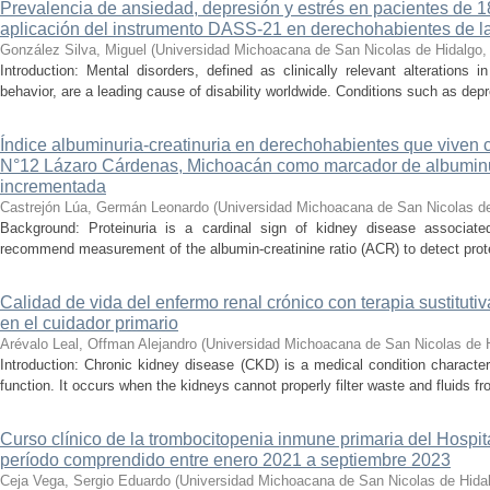
Prevalencia de ansiedad, depresión y estrés en pacientes de 
aplicación del instrumento DASS-21 en derechohabientes de 
González Silva, Miguel
(
Universidad Michoacana de San Nicolas de Hidalgo
Introduction: Mental disorders, defined as clinically relevant alterations 
behavior, are a leading cause of disability worldwide. Conditions such as depr
Índice albuminuria-creatinuria en derechohabientes que viven 
N°12 Lázaro Cárdenas, Michoacán como marcador de albumin
incrementada
Castrejón Lúa, Germán Leonardo
(
Universidad Michoacana de San Nicolas d
Background: Proteinuria is a cardinal sign of kidney disease associat
recommend measurement of the albumin-creatinine ratio (ACR) to detect proteinu
Calidad de vida del enfermo renal crónico con terapia sustituti
en el cuidador primario
Arévalo Leal, Offman Alejandro
(
Universidad Michoacana de San Nicolas de 
Introduction: Chronic kidney disease (CKD) is a medical condition characte
function. It occurs when the kidneys cannot properly filter waste and fluids 
Curso clínico de la trombocitopenia inmune primaria del Hospital
período comprendido entre enero 2021 a septiembre 2023
Ceja Vega, Sergio Eduardo
(
Universidad Michoacana de San Nicolas de Hida