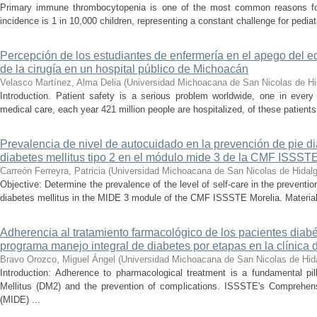
Primary immune thrombocytopenia is one of the most common reasons for p
incidence is 1 in 10,000 children, representing a constant challenge for pedia
Percepción de los estudiantes de enfermería en el apego del e
de la cirugía en un hospital público de Michoacán
Velasco Martínez, Alma Delia
(
Universidad Michoacana de San Nicolas de Hi
Introduction. Patient safety is a serious problem worldwide, one in ever
medical care, each year 421 million people are hospitalized, of these patients,
Prevalencia de nivel de autocuidado en la prevención de pie d
diabetes mellitus tipo 2 en el módulo mide 3 de la CMF ISSST
Carreón Ferreyra, Patricia
(
Universidad Michoacana de San Nicolas de Hidal
Objective: Determine the prevalence of the level of self-care in the prevention
diabetes mellitus in the MIDE 3 module of the CMF ISSSTE Morelia. Material
Adherencia al tratamiento farmacológico de los pacientes diabé
programa manejo integral de diabetes por etapas en la clínica
Bravo Orozco, Miguel Ángel
(
Universidad Michoacana de San Nicolas de Hid
Introduction: Adherence to pharmacological treatment is a fundamental pil
Mellitus (DM2) and the prevention of complications. ISSSTE's Comprehe
(MIDE) ...