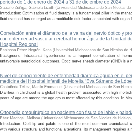
periodo de 1 de enero de 2024 a 31 de diciembre de 2024
Saucillo Zúñiga, Gabriela Lizeth
(
Universidad Michoacana de San Nicolas de 
Introduction: Optimization of fluid therapy is a fundamental pillar in the manag
fluid overload has emerged as a modifiable risk factor associated with organ f
Correlación entre el diámetro de la vaina del nervio óptico y pr
con enfermedad vascular cerebral hemorrágica de la Unidad de
Hospital Regional
Espinosa Pérez Negrón, Karla
(
Universidad Michoacana de San Nicolas de H
Background: Intracranial hypertension is a frequent complication of hemo
unfavorable neurological outcomes. Optic nerve sheath diameter (OND) is a no
Nivel de conocimiento de enfermedad diarreica aguda en el pe
medicina del Hospital Infantil de Morelia “Eva Sámano de Lóp
Castañeda Téllez, Martín Emmanuel
(
Universidad Michoacana de San Nicola
Diarrhea in childhood is a global health problem associated with high morbidi
years of age are among the age group most affected by this condition. In Mexi
Ortopedia prequirúrgica en paciente con fisura de labio y palada
Báez Madrigal, Melissa
(
Universidad Michoacana de San Nicolas de Hidalgo
Introduction: Cleft lip and palate is one of the most common craniofacial 
with various structural and functional alterations. Its management requires a m