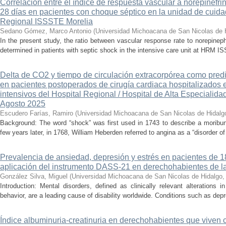
Correlación entre el índice de respuesta vascular a norepinefri
28 días en pacientes con choque séptico en la unidad de cuidad
Regional ISSSTE Morelia
Sedano Gómez, Marco Antonio
(
Universidad Michoacana de San Nicolas de 
In the present study, the ratio between vascular response rate to norepine
determined in patients with septic shock in the intensive care unit at HRM IS
Delta de CO2 y tiempo de circulación extracorpórea como pred
en pacientes postoperados de cirugía cardiaca hospitalizados 
intensivos del Hospital Regional / Hospital de Alta Especialid
Agosto 2025
Escudero Farías, Ramiro
(
Universidad Michoacana de San Nicolas de Hidalg
Background: The word “shock” was first used in 1743 to describe a moribun
few years later, in 1768, William Heberden referred to angina as a “disorder of 
Prevalencia de ansiedad, depresión y estrés en pacientes de 
aplicación del instrumento DASS-21 en derechohabientes de 
González Silva, Miguel
(
Universidad Michoacana de San Nicolas de Hidalgo
Introduction: Mental disorders, defined as clinically relevant alterations 
behavior, are a leading cause of disability worldwide. Conditions such as depr
Índice albuminuria-creatinuria en derechohabientes que viven 