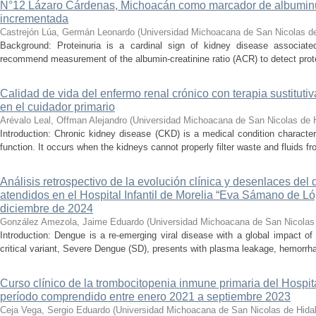
N°12 Lázaro Cárdenas, Michoacán como marcador de albumin
incrementada
Castrejón Lúa, Germán Leonardo
(
Universidad Michoacana de San Nicolas d
Background: Proteinuria is a cardinal sign of kidney disease associat
recommend measurement of the albumin-creatinine ratio (ACR) to detect proteinu
Calidad de vida del enfermo renal crónico con terapia sustituti
en el cuidador primario
Arévalo Leal, Offman Alejandro
(
Universidad Michoacana de San Nicolas de 
Introduction: Chronic kidney disease (CKD) is a medical condition characte
function. It occurs when the kidneys cannot properly filter waste and fluids 
Análisis retrospectivo de la evolución clínica y desenlaces de
atendidos en el Hospital Infantil de Morelia “Eva Sámano de L
diciembre de 2024
González Amezola, Jaime Eduardo
(
Universidad Michoacana de San Nicolas
Introduction: Dengue is a re-emerging viral disease with a global impact of 
critical variant, Severe Dengue (SD), presents with plasma leakage, hemorrhag
Curso clínico de la trombocitopenia inmune primaria del Hospital
período comprendido entre enero 2021 a septiembre 2023
Ceja Vega, Sergio Eduardo
(
Universidad Michoacana de San Nicolas de Hida