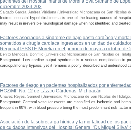
pacientes del Hospital Infantil de Morelia Eva Sámano de Lópe
diciembre 2023-202
Salgado García, Andrea Viridiana
(
Universidad Michoacana de San Nicolas d
Indirect neonatal hyperbilirubinemia is one of the leading causes of hospita
may result in irreversible neurological damage when not identified and treated 
Factores asociados a síndrome de bajo gasto cardíaco y mortal
sometidos a cirugía cardíaca ingresados en unidad de cuidados
Regional ISSSTE Morelia en el periodo de mayo a octubre de 
Benito Mendoza, Bonifilio
(
Universidad Michoacana de San Nicolas de Hidal
Background: Low cardiac output syndrome is a serious complication in pat
cardiopulmonary bypass, yet it remains a poorly described and understood con
...
Factores de riesgo en pacientes hospitalizados por enfermedad
HGZ/MF No. 12 de Lázaro Cárdenas, Michoacán
Chávez Reyes, Samuel
(
Universidad Michoacana de San Nicolas de Hidalgo
Background: Cerebral vascular events are classified as ischemic and hemor
frequent in 80%, with blood pressure being the most predominant risk factor in 
Asociación de la sobrecarga hídrica y la mortalidad de los pac
de cuidados intensivos del Hospital General “Dr. Miguel Silva” 