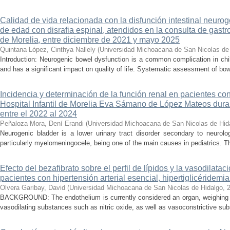
Calidad de vida relacionada con la disfunción intestinal neuro
de edad con disrafia espinal, atendidos en la consulta de gastro
de Morelia, entre diciembre de 2021 y mayo 2025
Quintana López, Cinthya Nallely
(
Universidad Michoacana de San Nicolas de
Introduction: Neurogenic bowel dysfunction is a common complication in chi
and has a significant impact on quality of life. Systematic assessment of bow
Incidencia y determinación de la función renal en pacientes co
Hospital Infantil de Morelia Eva Sámano de López Mateos dura
entre el 2022 al 2024
Peñaloza Mora, Dení Erandi
(
Universidad Michoacana de San Nicolas de Hid
Neurogenic bladder is a lower urinary tract disorder secondary to neurolo
particularly myelomeningocele, being one of the main causes in pediatrics. Thi
Efecto del bezafibrato sobre el perfil de lípidos y la vasodilata
pacientes con hipertensión arterial esencial, hipertiglicéridemi
Olvera Garibay, David
(
Universidad Michoacana de San Nicolas de Hidalgo
,
BACKGROUND: The endothelium is currently considered an organ, weighing ap
vasodilating substances such as nitric oxide, as well as vasoconstrictive sub