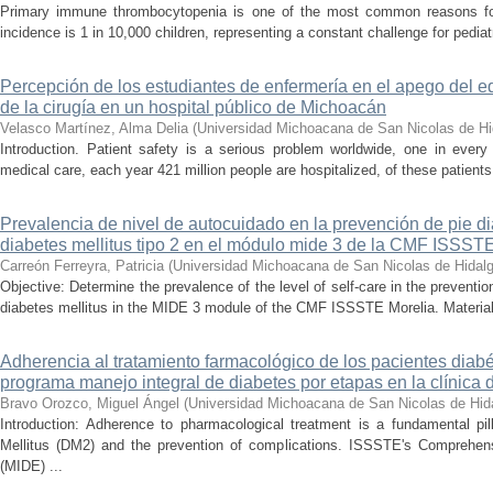
Primary immune thrombocytopenia is one of the most common reasons for p
incidence is 1 in 10,000 children, representing a constant challenge for pedia
Percepción de los estudiantes de enfermería en el apego del e
de la cirugía en un hospital público de Michoacán
Velasco Martínez, Alma Delia
(
Universidad Michoacana de San Nicolas de Hi
Introduction. Patient safety is a serious problem worldwide, one in ever
medical care, each year 421 million people are hospitalized, of these patients,
Prevalencia de nivel de autocuidado en la prevención de pie d
diabetes mellitus tipo 2 en el módulo mide 3 de la CMF ISSST
Carreón Ferreyra, Patricia
(
Universidad Michoacana de San Nicolas de Hidal
Objective: Determine the prevalence of the level of self-care in the prevention
diabetes mellitus in the MIDE 3 module of the CMF ISSSTE Morelia. Material
Adherencia al tratamiento farmacológico de los pacientes diabé
programa manejo integral de diabetes por etapas en la clínica
Bravo Orozco, Miguel Ángel
(
Universidad Michoacana de San Nicolas de Hid
Introduction: Adherence to pharmacological treatment is a fundamental pil
Mellitus (DM2) and the prevention of complications. ISSSTE's Comprehe
(MIDE) ...