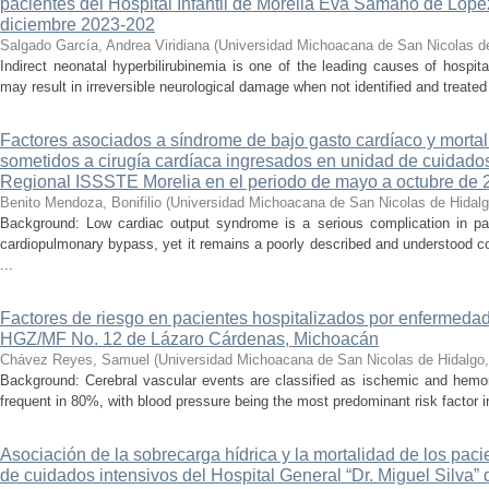
pacientes del Hospital Infantil de Morelia Eva Sámano de Lópe
diciembre 2023-202
Salgado García, Andrea Viridiana
(
Universidad Michoacana de San Nicolas d
Indirect neonatal hyperbilirubinemia is one of the leading causes of hospita
may result in irreversible neurological damage when not identified and treated 
Factores asociados a síndrome de bajo gasto cardíaco y mortal
sometidos a cirugía cardíaca ingresados en unidad de cuidados
Regional ISSSTE Morelia en el periodo de mayo a octubre de 
Benito Mendoza, Bonifilio
(
Universidad Michoacana de San Nicolas de Hidal
Background: Low cardiac output syndrome is a serious complication in pat
cardiopulmonary bypass, yet it remains a poorly described and understood con
...
Factores de riesgo en pacientes hospitalizados por enfermedad
HGZ/MF No. 12 de Lázaro Cárdenas, Michoacán
Chávez Reyes, Samuel
(
Universidad Michoacana de San Nicolas de Hidalgo
Background: Cerebral vascular events are classified as ischemic and hemor
frequent in 80%, with blood pressure being the most predominant risk factor in 
Asociación de la sobrecarga hídrica y la mortalidad de los pac
de cuidados intensivos del Hospital General “Dr. Miguel Silva” 