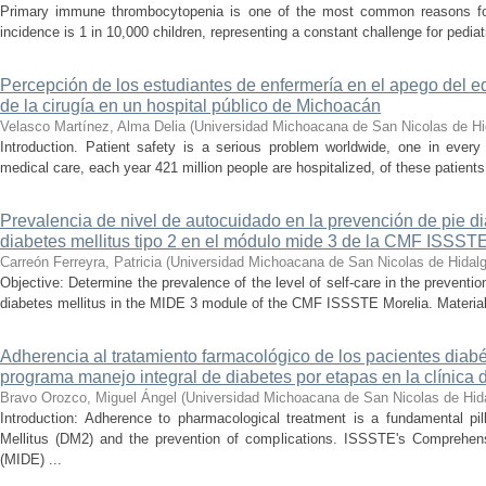
Primary immune thrombocytopenia is one of the most common reasons for p
incidence is 1 in 10,000 children, representing a constant challenge for pedia
Percepción de los estudiantes de enfermería en el apego del e
de la cirugía en un hospital público de Michoacán
Velasco Martínez, Alma Delia
(
Universidad Michoacana de San Nicolas de Hi
Introduction. Patient safety is a serious problem worldwide, one in ever
medical care, each year 421 million people are hospitalized, of these patients,
Prevalencia de nivel de autocuidado en la prevención de pie d
diabetes mellitus tipo 2 en el módulo mide 3 de la CMF ISSST
Carreón Ferreyra, Patricia
(
Universidad Michoacana de San Nicolas de Hidal
Objective: Determine the prevalence of the level of self-care in the prevention
diabetes mellitus in the MIDE 3 module of the CMF ISSSTE Morelia. Material
Adherencia al tratamiento farmacológico de los pacientes diabé
programa manejo integral de diabetes por etapas en la clínica
Bravo Orozco, Miguel Ángel
(
Universidad Michoacana de San Nicolas de Hid
Introduction: Adherence to pharmacological treatment is a fundamental pil
Mellitus (DM2) and the prevention of complications. ISSSTE's Comprehe
(MIDE) ...