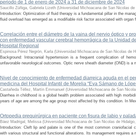
periodo de 1 de enero de 2024 a 31 de diciembre de 2024
Saucillo Zúñiga, Gabriela Lizeth
(
Universidad Michoacana de San Nicolas de 
Introduction: Optimization of fluid therapy is a fundamental pillar in the manag
fluid overload has emerged as a modifiable risk factor associated with organ f
Correlación entre el diámetro de la vaina del nervio óptico y pr
con enfermedad vascular cerebral hemorrágica de la Unidad de
Hospital Regional
Espinosa Pérez Negrón, Karla
(
Universidad Michoacana de San Nicolas de H
Background: Intracranial hypertension is a frequent complication of hemo
unfavorable neurological outcomes. Optic nerve sheath diameter (OND) is a no
Nivel de conocimiento de enfermedad diarreica aguda en el pe
medicina del Hospital Infantil de Morelia “Eva Sámano de Lóp
Castañeda Téllez, Martín Emmanuel
(
Universidad Michoacana de San Nicola
Diarrhea in childhood is a global health problem associated with high morbidi
years of age are among the age group most affected by this condition. In Mexi
Ortopedia prequirúrgica en paciente con fisura de labio y palada
Báez Madrigal, Melissa
(
Universidad Michoacana de San Nicolas de Hidalgo
Introduction: Cleft lip and palate is one of the most common craniofacial 
with various structural and functional alterations. Its management requires a m