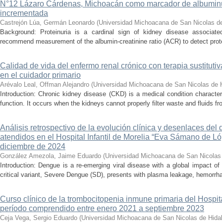
N°12 Lázaro Cárdenas, Michoacán como marcador de albumin
incrementada
Castrejón Lúa, Germán Leonardo
(
Universidad Michoacana de San Nicolas d
Background: Proteinuria is a cardinal sign of kidney disease associat
recommend measurement of the albumin-creatinine ratio (ACR) to detect proteinu
Calidad de vida del enfermo renal crónico con terapia sustituti
en el cuidador primario
Arévalo Leal, Offman Alejandro
(
Universidad Michoacana de San Nicolas de 
Introduction: Chronic kidney disease (CKD) is a medical condition characte
function. It occurs when the kidneys cannot properly filter waste and fluids 
Análisis retrospectivo de la evolución clínica y desenlaces de
atendidos en el Hospital Infantil de Morelia “Eva Sámano de L
diciembre de 2024
González Amezola, Jaime Eduardo
(
Universidad Michoacana de San Nicolas
Introduction: Dengue is a re-emerging viral disease with a global impact of 
critical variant, Severe Dengue (SD), presents with plasma leakage, hemorrhag
Curso clínico de la trombocitopenia inmune primaria del Hospital
período comprendido entre enero 2021 a septiembre 2023
Ceja Vega, Sergio Eduardo
(
Universidad Michoacana de San Nicolas de Hida