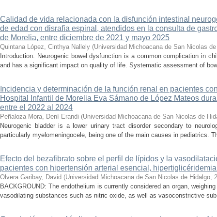
Calidad de vida relacionada con la disfunción intestinal neuro
de edad con disrafia espinal, atendidos en la consulta de gastro
de Morelia, entre diciembre de 2021 y mayo 2025
Quintana López, Cinthya Nallely
(
Universidad Michoacana de San Nicolas de
Introduction: Neurogenic bowel dysfunction is a common complication in chi
and has a significant impact on quality of life. Systematic assessment of bow
Incidencia y determinación de la función renal en pacientes co
Hospital Infantil de Morelia Eva Sámano de López Mateos dura
entre el 2022 al 2024
Peñaloza Mora, Dení Erandi
(
Universidad Michoacana de San Nicolas de Hid
Neurogenic bladder is a lower urinary tract disorder secondary to neurolo
particularly myelomeningocele, being one of the main causes in pediatrics. Thi
Efecto del bezafibrato sobre el perfil de lípidos y la vasodilata
pacientes con hipertensión arterial esencial, hipertiglicéridemi
Olvera Garibay, David
(
Universidad Michoacana de San Nicolas de Hidalgo
,
BACKGROUND: The endothelium is currently considered an organ, weighing ap
vasodilating substances such as nitric oxide, as well as vasoconstrictive sub