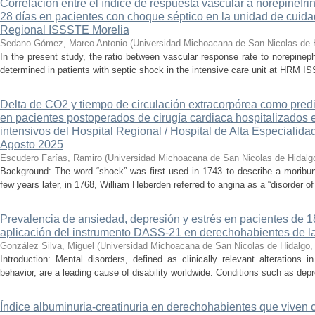
Correlación entre el índice de respuesta vascular a norepinefri
28 días en pacientes con choque séptico en la unidad de cuidad
Regional ISSSTE Morelia
Sedano Gómez, Marco Antonio
(
Universidad Michoacana de San Nicolas de 
In the present study, the ratio between vascular response rate to norepine
determined in patients with septic shock in the intensive care unit at HRM IS
Delta de CO2 y tiempo de circulación extracorpórea como pred
en pacientes postoperados de cirugía cardiaca hospitalizados 
intensivos del Hospital Regional / Hospital de Alta Especialid
Agosto 2025
Escudero Farías, Ramiro
(
Universidad Michoacana de San Nicolas de Hidalg
Background: The word “shock” was first used in 1743 to describe a moribun
few years later, in 1768, William Heberden referred to angina as a “disorder of 
Prevalencia de ansiedad, depresión y estrés en pacientes de 
aplicación del instrumento DASS-21 en derechohabientes de 
González Silva, Miguel
(
Universidad Michoacana de San Nicolas de Hidalgo
Introduction: Mental disorders, defined as clinically relevant alterations 
behavior, are a leading cause of disability worldwide. Conditions such as depr
Índice albuminuria-creatinuria en derechohabientes que viven 