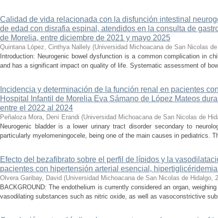
Calidad de vida relacionada con la disfunción intestinal neuro
de edad con disrafia espinal, atendidos en la consulta de gastro
de Morelia, entre diciembre de 2021 y mayo 2025
Quintana López, Cinthya Nallely
(
Universidad Michoacana de San Nicolas de
Introduction: Neurogenic bowel dysfunction is a common complication in chi
and has a significant impact on quality of life. Systematic assessment of bow
Incidencia y determinación de la función renal en pacientes co
Hospital Infantil de Morelia Eva Sámano de López Mateos dura
entre el 2022 al 2024
Peñaloza Mora, Dení Erandi
(
Universidad Michoacana de San Nicolas de Hid
Neurogenic bladder is a lower urinary tract disorder secondary to neurolo
particularly myelomeningocele, being one of the main causes in pediatrics. Thi
Efecto del bezafibrato sobre el perfil de lípidos y la vasodilata
pacientes con hipertensión arterial esencial, hipertiglicéridemi
Olvera Garibay, David
(
Universidad Michoacana de San Nicolas de Hidalgo
,
BACKGROUND: The endothelium is currently considered an organ, weighing ap
vasodilating substances such as nitric oxide, as well as vasoconstrictive sub