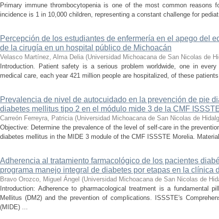
Primary immune thrombocytopenia is one of the most common reasons for p
incidence is 1 in 10,000 children, representing a constant challenge for pedia
Percepción de los estudiantes de enfermería en el apego del e
de la cirugía en un hospital público de Michoacán
Velasco Martínez, Alma Delia
(
Universidad Michoacana de San Nicolas de Hi
Introduction. Patient safety is a serious problem worldwide, one in ever
medical care, each year 421 million people are hospitalized, of these patients,
Prevalencia de nivel de autocuidado en la prevención de pie d
diabetes mellitus tipo 2 en el módulo mide 3 de la CMF ISSST
Carreón Ferreyra, Patricia
(
Universidad Michoacana de San Nicolas de Hidal
Objective: Determine the prevalence of the level of self-care in the prevention
diabetes mellitus in the MIDE 3 module of the CMF ISSSTE Morelia. Material
Adherencia al tratamiento farmacológico de los pacientes diabé
programa manejo integral de diabetes por etapas en la clínica
Bravo Orozco, Miguel Ángel
(
Universidad Michoacana de San Nicolas de Hid
Introduction: Adherence to pharmacological treatment is a fundamental pil
Mellitus (DM2) and the prevention of complications. ISSSTE's Comprehe
(MIDE) ...