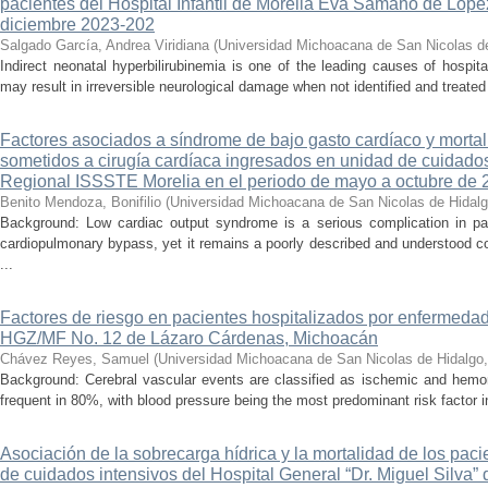
pacientes del Hospital Infantil de Morelia Eva Sámano de Lópe
diciembre 2023-202
Salgado García, Andrea Viridiana
(
Universidad Michoacana de San Nicolas d
Indirect neonatal hyperbilirubinemia is one of the leading causes of hospita
may result in irreversible neurological damage when not identified and treated 
Factores asociados a síndrome de bajo gasto cardíaco y mortal
sometidos a cirugía cardíaca ingresados en unidad de cuidados
Regional ISSSTE Morelia en el periodo de mayo a octubre de 
Benito Mendoza, Bonifilio
(
Universidad Michoacana de San Nicolas de Hidal
Background: Low cardiac output syndrome is a serious complication in pat
cardiopulmonary bypass, yet it remains a poorly described and understood con
...
Factores de riesgo en pacientes hospitalizados por enfermedad
HGZ/MF No. 12 de Lázaro Cárdenas, Michoacán
Chávez Reyes, Samuel
(
Universidad Michoacana de San Nicolas de Hidalgo
Background: Cerebral vascular events are classified as ischemic and hemor
frequent in 80%, with blood pressure being the most predominant risk factor in 
Asociación de la sobrecarga hídrica y la mortalidad de los pac
de cuidados intensivos del Hospital General “Dr. Miguel Silva” 