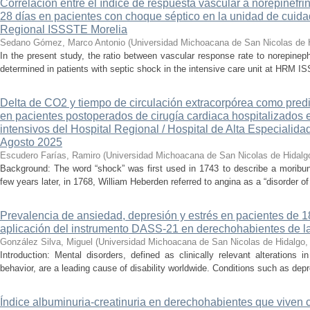
Correlación entre el índice de respuesta vascular a norepinefri
28 días en pacientes con choque séptico en la unidad de cuidad
Regional ISSSTE Morelia
Sedano Gómez, Marco Antonio
(
Universidad Michoacana de San Nicolas de 
In the present study, the ratio between vascular response rate to norepine
determined in patients with septic shock in the intensive care unit at HRM IS
Delta de CO2 y tiempo de circulación extracorpórea como pred
en pacientes postoperados de cirugía cardiaca hospitalizados 
intensivos del Hospital Regional / Hospital de Alta Especialid
Agosto 2025
Escudero Farías, Ramiro
(
Universidad Michoacana de San Nicolas de Hidalg
Background: The word “shock” was first used in 1743 to describe a moribun
few years later, in 1768, William Heberden referred to angina as a “disorder of 
Prevalencia de ansiedad, depresión y estrés en pacientes de 
aplicación del instrumento DASS-21 en derechohabientes de 
González Silva, Miguel
(
Universidad Michoacana de San Nicolas de Hidalgo
Introduction: Mental disorders, defined as clinically relevant alterations 
behavior, are a leading cause of disability worldwide. Conditions such as depr
Índice albuminuria-creatinuria en derechohabientes que viven 