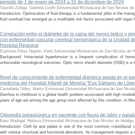
periodo de 1 de enero de 2024 a 31 de diciembre de 2024
Saucillo Zúñiga, Gabriela Lizeth
(
Universidad Michoacana de San Nicolas de 
Introduction: Optimization of fluid therapy is a fundamental pillar in the manag
fluid overload has emerged as a modifiable risk factor associated with organ f
Correlación entre el diámetro de la vaina del nervio óptico y pr
con enfermedad vascular cerebral hemorrágica de la Unidad de
Hospital Regional
Espinosa Pérez Negrón, Karla
(
Universidad Michoacana de San Nicolas de H
Background: Intracranial hypertension is a frequent complication of hemo
unfavorable neurological outcomes. Optic nerve sheath diameter (OND) is a no
Nivel de conocimiento de enfermedad diarreica aguda en el pe
medicina del Hospital Infantil de Morelia “Eva Sámano de Lóp
Castañeda Téllez, Martín Emmanuel
(
Universidad Michoacana de San Nicola
Diarrhea in childhood is a global health problem associated with high morbidi
years of age are among the age group most affected by this condition. In Mexi
Ortopedia prequirúrgica en paciente con fisura de labio y palada
Báez Madrigal, Melissa
(
Universidad Michoacana de San Nicolas de Hidalgo
Introduction: Cleft lip and palate is one of the most common craniofacial 
with various structural and functional alterations. Its management requires a m