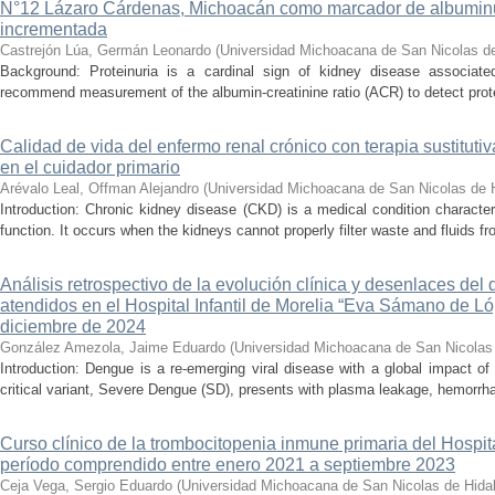
N°12 Lázaro Cárdenas, Michoacán como marcador de albumin
incrementada
Castrejón Lúa, Germán Leonardo
(
Universidad Michoacana de San Nicolas d
Background: Proteinuria is a cardinal sign of kidney disease associat
recommend measurement of the albumin-creatinine ratio (ACR) to detect proteinu
Calidad de vida del enfermo renal crónico con terapia sustituti
en el cuidador primario
Arévalo Leal, Offman Alejandro
(
Universidad Michoacana de San Nicolas de 
Introduction: Chronic kidney disease (CKD) is a medical condition characte
function. It occurs when the kidneys cannot properly filter waste and fluids 
Análisis retrospectivo de la evolución clínica y desenlaces de
atendidos en el Hospital Infantil de Morelia “Eva Sámano de L
diciembre de 2024
González Amezola, Jaime Eduardo
(
Universidad Michoacana de San Nicolas
Introduction: Dengue is a re-emerging viral disease with a global impact of 
critical variant, Severe Dengue (SD), presents with plasma leakage, hemorrhag
Curso clínico de la trombocitopenia inmune primaria del Hospital
período comprendido entre enero 2021 a septiembre 2023
Ceja Vega, Sergio Eduardo
(
Universidad Michoacana de San Nicolas de Hida