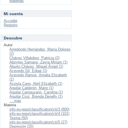
Materias
Mi cuenta
Acceder
Registro
Descubre
Autor
Arredondo Hernández, María Dolores
(2)
Chávez Villalobos, Patricia (2)
Aboytes Sámano, Zayra Miriam (1)
Aburto Chávez, Miguel Ángel (1)
Acevedo Gil, Edgar (1)
Acevedo Ramos, Amalia Elizabeth
(1)
Acosta Cano, Abril Elizabeth (1)
Aguilar Calderón, Mario (1)
Aguilar Campuzano, Carolina (1)
Aguilar Cruz, Brenda Denelly (1)
... más
Materia
info:eu-repo/classification/cti/3 (800)
info:eu-repo/classification/cti/4 (101)
Tesina (50)
info:eu-repo/classification/cti/5 (27)
Depresión (25)