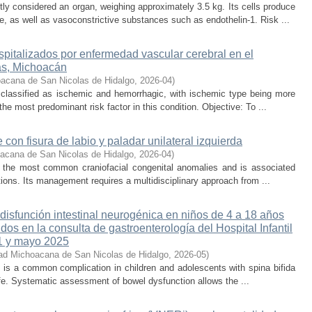
 considered an organ, weighing approximately 3.5 kg. Its cells produce
e, as well as vasoconstrictive substances such as endothelin-1. Risk ...
spitalizados por enfermedad vascular cerebral en el
s, Michoacán
acana de San Nicolas de Hidalgo
,
2026-04
)
 classified as ischemic and hemorrhagic, with ischemic type being more
he most predominant risk factor in this condition. Objective: To ...
con fisura de labio y paladar unilateral izquierda
acana de San Nicolas de Hidalgo
,
2026-04
)
 of the most common craniofacial congenital anomalies and is associated
ations. Its management requires a multidisciplinary approach from ...
disfunción intestinal neurogénica en niños de 4 a 18 años
dos en la consulta de gastroenterología del Hospital Infantil
21 y mayo 2025
ad Michoacana de San Nicolas de Hidalgo
,
2026-05
)
 is a common complication in children and adolescents with spina bifida
life. Systematic assessment of bowel dysfunction allows the ...