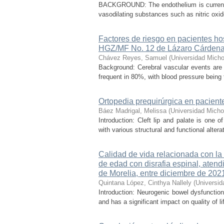
BACKGROUND: The endothelium is currently
vasodilating substances such as nitric oxid
Factores de riesgo en pacientes ho
HGZ/MF No. 12 de Lázaro Cárdena
Chávez Reyes, Samuel
(
Universidad Micho
Background: Cerebral vascular events are
frequent in 80%, with blood pressure being t
Ortopedia prequirúrgica en paciente 
Báez Madrigal, Melissa
(
Universidad Micho
Introduction: Cleft lip and palate is one
with various structural and functional alter
Calidad de vida relacionada con la 
de edad con disrafia espinal, atendi
de Morelia, entre diciembre de 20
Quintana López, Cinthya Nallely
(
Universid
Introduction: Neurogenic bowel dysfunction
and has a significant impact on quality of 