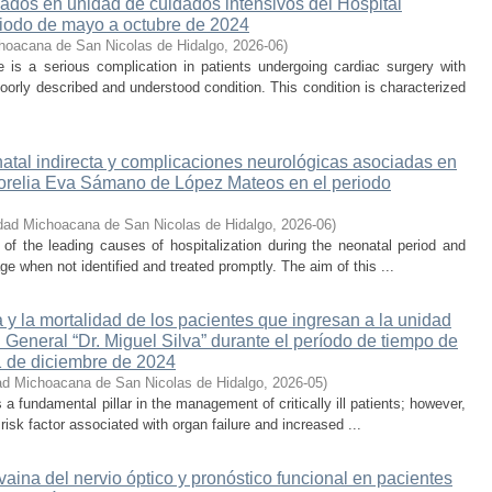
sados en unidad de cuidados intensivos del Hospital
iodo de mayo a octubre de 2024
hoacana de San Nicolas de Hidalgo
,
2026-06
)
is a serious complication in patients undergoing cardiac surgery with
oorly described and understood condition. This condition is characterized
atal indirecta y complicaciones neurológicas asociadas en
 Morelia Eva Sámano de López Mateos en el periodo
dad Michoacana de San Nicolas de Hidalgo
,
2026-06
)
e of the leading causes of hospitalization during the neonatal period and
ge when not identified and treated promptly. The aim of this ...
 y la mortalidad de los pacientes que ingresan a la unidad
 General “Dr. Miguel Silva” durante el período de tiempo de
1 de diciembre de 2024
ad Michoacana de San Nicolas de Hidalgo
,
2026-05
)
s a fundamental pillar in the management of critically ill patients; however,
isk factor associated with organ failure and increased ...
 vaina del nervio óptico y pronóstico funcional en pacientes