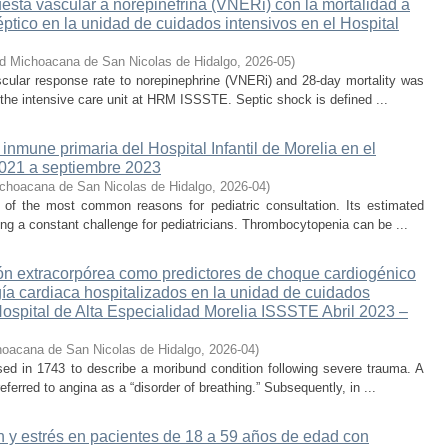
uesta vascular a norepinefrina (VNERi) con la mortalidad a
ptico en la unidad de cuidados intensivos en el Hospital
ad Michoacana de San Nicolas de Hidalgo
,
2026-05
)
scular response rate to norepinephrine (VNERi) and 28-day mortality was
 the intensive care unit at HRM ISSSTE. Septic shock is defined ...
inmune primaria del Hospital Infantil de Morelia en el
2021 a septiembre 2023
ichoacana de San Nicolas de Hidalgo
,
2026-04
)
of the most common reasons for pediatric consultation. Its estimated
ting a constant challenge for pediatricians. Thrombocytopenia can be ...
ión extracorpórea como predictores de choque cardiogénico
ía cardiaca hospitalizados en la unidad de cuidados
Hospital de Alta Especialidad Morelia ISSSTE Abril 2023 –
hoacana de San Nicolas de Hidalgo
,
2026-04
)
ed in 1743 to describe a moribund condition following severe trauma. A
eferred to angina as a “disorder of breathing.” Subsequently, in ...
 y estrés en pacientes de 18 a 59 años de edad con