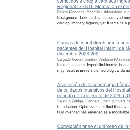
sometidos a cirugía cardíaca ingre
Regional ISSSTE Morelia en el per
Benito Mendoza, Bonifilio
(
Universidad Mic
Background: Low cardiac output syndrome 
cardiopulmonary bypass, yet it remains a p
...
Causas de hiperbilirrubinemia neon
pacientes del Hospital Infantil de
diciembre 2023-202
Salgado García, Andrea Viridiana
(
Universi
Indirect neonatal hyperbilirubinemia is on
may result in irreversible neurological dama
Asociación de la sobrecarga hídrica
de cuidados intensivos del Hospital
periodo de 1 de enero de 2024 a 3
Saucillo Zúñiga, Gabriela Lizeth
(
Universid
Introduction: Optimization of fluid therapy i
fluid overload has emerged as a modifiable r
Correlación entre el diámetro de la