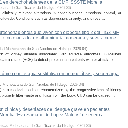
21 en derechohabientes de la CMF ISSSTE Morelia
acana de San Nicolas de Hidalgo
,
2026-03
)
 clinically relevant alterations in consciousness, emotional control, or
worldwide. Conditions such as depression, anxiety, and stress ...
derechohabientes que viven con diabetes tipo 2 del HGZ MF
 como marcador de albuminuria moderada y severamente
dad Michoacana de San Nicolas de Hidalgo
,
2026-04
)
ign of kidney disease associated with adverse outcomes. Guidelines
ine ratio (ACR) to detect proteinuria in patients with or at risk for ...
rónico con terapia sustitutiva en hemodiálisis y sobrecarga
d Michoacana de San Nicolas de Hidalgo
,
2026-04
)
 is a medical condition characterized by the progressive loss of kidney
 properly filter waste and fluids from the body. CKD can be caused ...
ión clínica y desenlaces del dengue grave en pacientes
de Morelia “Eva Sámano de López Mateos” de enero a
sidad Michoacana de San Nicolas de Hidalgo
,
2026-03
)