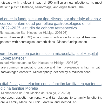
l disease with a global impact of 390 million annual infections. Its most
nts with plasma leakage, hemorrhage, and organ failure. The ...
 entre la funduplicatura tipo Nissen por abordaje abierto y
icos con enfermedad por reflujo gastroesofágico en el
do 2022–2025: estudio de cohorte retrospectivo
Michoacana de San Nicolas de Hidalgo
,
2026-03
)
 reflux disease (GERD) is a common indication for surgical treatment in
 patients with neurological comorbidities. Nissen fundoplication ...
eurodesarrollo en pacientes con microcefalia, del Hospital
e López Mateos”
rsidad Michoacana de San Nicolas de Hidalgo
,
2026-03
)
are common in pediatric practice and their prevalence is high in Latin
isadvantaged contexts. Microcephaly, defined by a reduced head ...
 diabética y su relación con la función familiar en pacientes
edicina familiar Morelia
d Michoacana de San Nicolas de Hidalgo
,
2026-03
)
dge about diabetic nephropathy and its relationship to family functioning
orelia Family Medicine Clinic. Material and Method. An ...