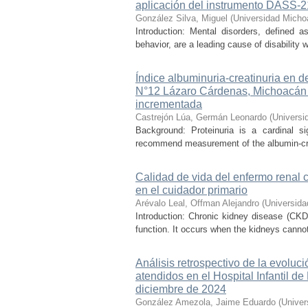
aplicación del instrumento DASS-
González Silva, Miguel
(
Universidad Micho
Introduction: Mental disorders, defined as
behavior, are a leading cause of disability 
Índice albuminuria-creatinuria en 
N°12 Lázaro Cárdenas, Michoacán
incrementada
Castrejón Lúa, Germán Leonardo
(
Universi
Background: Proteinuria is a cardinal s
recommend measurement of the albumin-creatin
Calidad de vida del enfermo renal c
en el cuidador primario
Arévalo Leal, Offman Alejandro
(
Universida
Introduction: Chronic kidney disease (CKD)
function. It occurs when the kidneys cannot
Análisis retrospectivo de la evoluc
atendidos en el Hospital Infantil 
diciembre de 2024
González Amezola, Jaime Eduardo
(
Univer