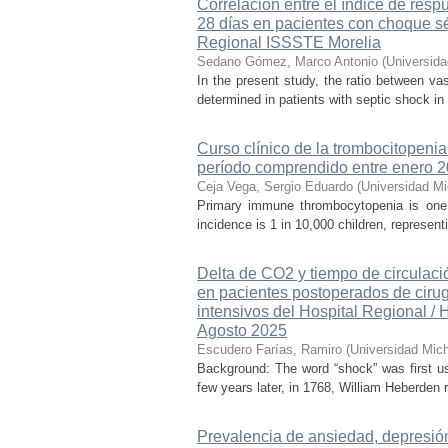
Correlación entre el índice de resp
28 días en pacientes con choque sé
Regional ISSSTE Morelia
Sedano Gómez, Marco Antonio
(
Universid
In the present study, the ratio between va
determined in patients with septic shock in
Curso clínico de la trombocitopenia 
período comprendido entre enero 
Ceja Vega, Sergio Eduardo
(
Universidad M
Primary immune thrombocytopenia is one 
incidence is 1 in 10,000 children, represen
Delta de CO2 y tiempo de circulac
en pacientes postoperados de cirug
intensivos del Hospital Regional / 
Agosto 2025
Escudero Farías, Ramiro
(
Universidad Mic
Background: The word “shock” was first us
few years later, in 1768, William Heberden r
Prevalencia de ansiedad, depresión