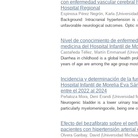
con enfermedad vascular cerebral 
Hospital Regional
Espinosa Pérez Negrón, Karla
(
Universida
Background: Intracranial hypertension is
unfavorable neurological outcomes. Optic n
Nivel de conocimiento de enfermed
medicina del Hospital Infantil de 
Castañeda Téllez, Martín Emmanuel
(
Univ
Diarrhea in childhood is a global health pr
years of age are among the age group most a
Incidencia y determinación de la fu
Hospital Infantil de Morelia Eva 
entre el 2022 al 2024
Peñaloza Mora, Dení Erandi
(
Universidad 
Neurogenic bladder is a lower urinary tr
particularly myelomeningocele, being one of
Efecto del bezafibrato sobre el perf
pacientes con hipertensión arterial 
Olvera Garibay, David
(
Universidad Michoa