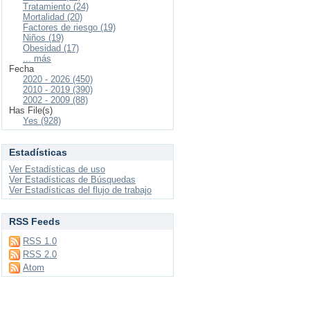
Tratamiento (24)
Mortalidad (20)
Factores de riesgo (19)
Niños (19)
Obesidad (17)
... más
Fecha
2020 - 2026 (450)
2010 - 2019 (390)
2002 - 2009 (88)
Has File(s)
Yes (928)
Estadísticas
Ver Estadísticas de uso
Ver Estadísticas de Búsquedas
Ver Estadísticas del flujo de trabajo
RSS Feeds
RSS 1.0
RSS 2.0
Atom