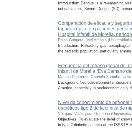
Introduction: Dengue is a re-emerging vira
critical variant, Severe Dengue (SD), prese
Comparación de eficacia y seguridad
laparoscópico en pacientes pediátr
Hospital Infantil de Morelia, perio
Rojas Góngora, Joel Antonio
(
Universidad 
Introduction: Refractory gastroesophageal
the pediatric population, particularly among
Frecuencia del retraso global del n
Infantil de Morelia “Eva Sámano d
Moreno Contreras, Gabriela Samahe
(
Unive
Background:Neurodevelopmental disorders 
America, especially in socioeconomically d
Nivel de conocimiento de nefropatía
diabéticos tipo 2 de la clínica de m
Vázquez Velázquez, Germana
(
Universida
Objectives. To evaluate the level of knowle
in type 2 diabetic patients at the ISSSTE M