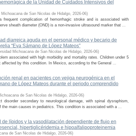
hemorrágica de la Unidad de Cuidados Intensivos del
d Michoacana de San Nicolas de Hidalgo
,
2026-06
)
 a frequent complication of hemorrhagic stroke and is associated with
erve sheath diameter (OND) is a non-invasive ultrasound marker that ...
ad diarreica aguda en el personal médico y becario de
Morelia “Eva Sámano de López Mateos”
ersidad Michoacana de San Nicolas de Hidalgo
,
2026-06
)
oblem associated with high morbidity and mortality rates. Children under 5
ffected by this condition. In Mexico, according to the General ...
nción renal en pacientes con vejiga neurogénica en el
Sámano de López Mateos durante el periodo comprendido
Michoacana de San Nicolas de Hidalgo
,
2026-06
)
act disorder secondary to neurological damage, with spinal dysraphism,
 the main causes in pediatrics. This condition is associated with a ...
il de lípidos y la vasodilatación dependiente de flujo en
esencial, hipertiglicéridemia e hipoalfalipoproteinemia
cana de San Nicolas de Hidalgo
,
2026-06
)