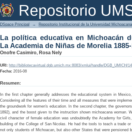
La política educativa en Michoacán dur
Repositorio U
Morelia 1885-1910
DSpace Principal
→
Repositorio Institucional de la Universidad Michoacan
La política educativa en Michoacán du
La Academia de Niñas de Morelia 1885
Onofre Casimiro, Rosa Nely
URI:
http://bibliotecavirtual.dgb.umich.mx:8083/xmlui/handle/DGB_UMICH/1
Fecha:
2016-08
Resumen:
In the first chapter generally addresses the educational system in Mexico,
Considering all the features of their time and all measures that were implemen
the groundwork for women's education. In the second chapter, the governor
1892), and the boost given to the instruction shown michoacana woman. Whi
civil character of female education was undoubtedly the Academy for Girls
building of the College of San Nicolas. He had the tools to teach a trade or
not only students of Michoacan, but also other States that were pensioned by