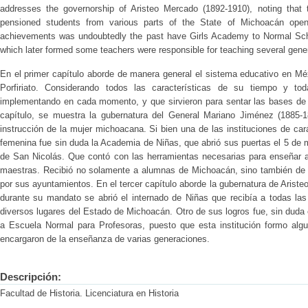
addresses the governorship of Aristeo Mercado (1892-1910), noting that th
pensioned students from various parts of the State of Michoacán opene
achievements was undoubtedly the past have Girls Academy to Normal School
which later formed some teachers were responsible for teaching several gene
En el primer capítulo aborde de manera general el sistema educativo en Mé
Porfiriato. Considerando todos las características de su tiempo y t
implementando en cada momento, y que sirvieron para sentar las bases de
capítulo, se muestra la gubernatura del General Mariano Jiménez (1885-1
instrucción de la mujer michoacana. Si bien una de las instituciones de ca
femenina fue sin duda la Academia de Niñas, que abrió sus puertas el 5 de m
de San Nicolás. Que contó con las herramientas necesarias para enseñar a
maestras. Recibió no solamente a alumnas de Michoacán, sino también de 
por sus ayuntamientos. En el tercer capítulo aborde la gubernatura de Aris
durante su mandato se abrió el internado de Niñas que recibía a todas l
diversos lugares del Estado de Michoacán. Otro de sus logros fue, sin dud
a Escuela Normal para Profesoras, puesto que esta institución formo alg
encargaron de la enseñanza de varias generaciones.
Descripción:
Facultad de Historia. Licenciatura en Historia