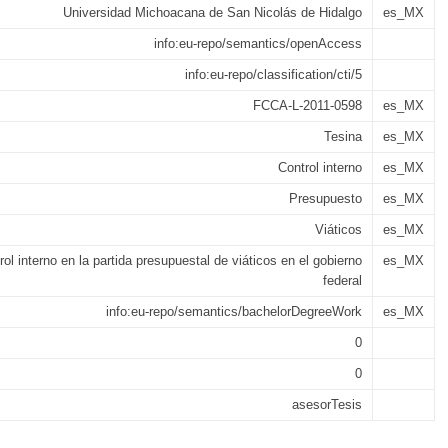
Universidad Michoacana de San Nicolás de Hidalgo
es_MX
info:eu-repo/semantics/openAccess
info:eu-repo/classification/cti/5
FCCA-L-2011-0598
es_MX
Tesina
es_MX
Control interno
es_MX
Presupuesto
es_MX
Viáticos
es_MX
rol interno en la partida presupuestal de viáticos en el gobierno
es_MX
federal
info:eu-repo/semantics/bachelorDegreeWork
es_MX
0
0
asesorTesis