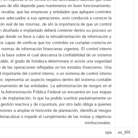
pues de ello depende para mantenerse en buen funcionamiento.
resaltar, que las empresas y entidades que apliquen controles
rnos adecuados a sus operaciones, esto conducirá a conocer la
ión real de las mismas, de ahí la importancia de que un control
en diseñado e implantado deberá contener dentro su proceso un
gar donde se lleve a cabo la retroalimentación de información y
os capaz de verificar que los controles se cumplan correcta en
 normas de información financieras vigentes. El control interno
 la base sobre el cual descansa la confiabilidad de un sistema
able, el grado de fortaleza determinara si existe una seguridad
 de las operaciones reflejadas en los estados financieros. Una
d importante del control interno, o un sistema de control interno
le, representa un aspecto negativo dentro del sistema contable
ionamiento de las entidades. La administración de riesgos en el
 la Administración Pública Federal se encuentra en sus etapas
es de implantación, lo que ha podido sustituir paulatinamente un
gestión reactiva y de coyuntura, por otro lado obliga a quienes
siones a ampliar el horizonte de planeación, identificar riesgos
bstaculizar o impedir el cumplimiento de las metas y objetivos
institucionales.
spa
es_MX