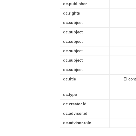
dc.publisher
dc.rights
dc.subject
dc.subject
dc.subject
dc.subject
dc.subject
dc.subject
dc.title
El cont
dc.type
dc.creator.id
dc.advisor.id
dc.advisor.role