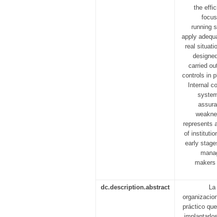
the effi
focus
running s
apply adequat
real situat
designed
carried ou
controls in 
Internal c
system
assura
weaknes
represents 
of instituti
early stage
manag
makers t
dc.description.abstract
La
organizacio
práctico que
implantarlo