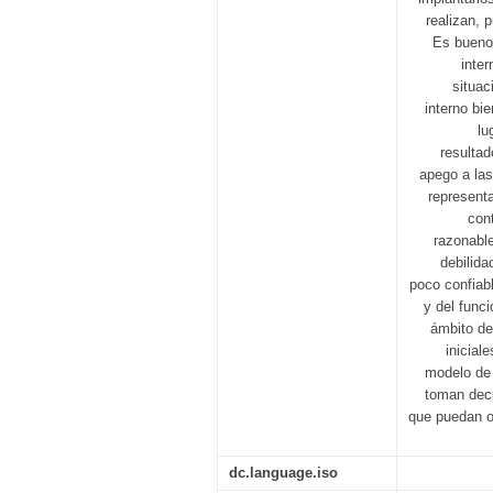
realizan, 
Es bueno 
inte
situac
interno bi
lu
resultad
apego a las
representa
cont
razonable
debilida
poco confiab
y del func
ámbito de
inicial
modelo de 
toman deci
que puedan o
dc.language.iso