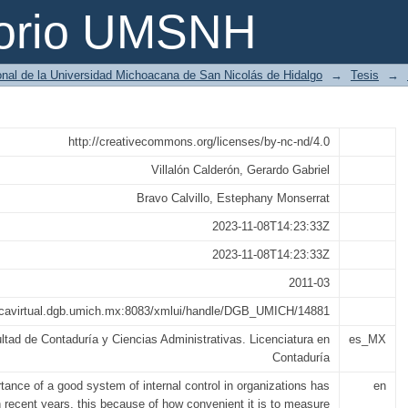
la partida presupuestal de viáticos en e
torio UMSNH
ional de la Universidad Michoacana de San Nicolás de Hidalgo
→
Tesis
→
http://creativecommons.org/licenses/by-nc-nd/4.0
Villalón Calderón, Gerardo Gabriel
Bravo Calvillo, Estephany Monserrat
2023-11-08T14:23:33Z
2023-11-08T14:23:33Z
2011-03
otecavirtual.dgb.umich.mx:8083/xmlui/handle/DGB_UMICH/14881
ltad de Contaduría y Ciencias Administrativas. Licenciatura en
es_MX
Contaduría
tance of a good system of internal control in organizations has
en
n recent years, this because of how convenient it is to measure