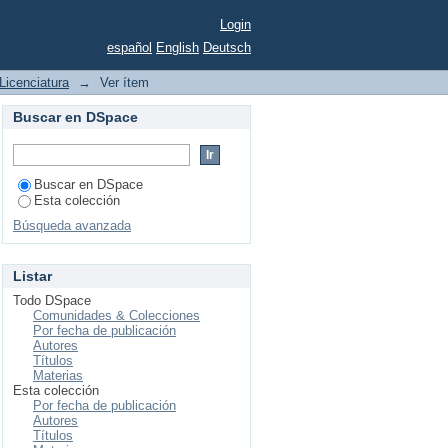
l gobierno federal
Login
español
English
Deutsch
Licenciatura
→
Ver ítem
Buscar en DSpace
Buscar en DSpace
Esta colección
Búsqueda avanzada
Listar
Todo DSpace
Comunidades & Colecciones
Por fecha de publicación
Autores
Títulos
Materias
Esta colección
Por fecha de publicación
Autores
Títulos