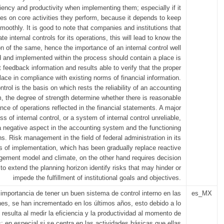
ciency and productivity when implementing them; especially if it
es on core activities they perform, because it depends to keep
moothly. It is good to note that companies and institutions that
e internal controls for its operations, this will lead to know the
ion of the same, hence the importance of an internal control well
 and implemented within the process should contain a place is
t feedback information and results able to verify that the proper
place in compliance with existing norms of financial information.
ontrol is the basis on which rests the reliability of an accounting
, the degree of strength determine whether there is reasonable
nce of operations reflected in the financial statements. A major
s of internal control, or a system of internal control unreliable,
a negative aspect in the accounting system and the functioning
ons. Risk management in the field of federal administration in its
s of implementation, which has been gradually replace reactive
ement model and climate, on the other hand requires decision
o extend the planning horizon identify risks that may hinder or
impede the fulfillment of institutional goals and objectives.
 importancia de tener un buen sistema de control interno en las
es_MX
nes, se han incrementado en los últimos años, esto debido a lo
 resulta al medir la eficiencia y la productividad al momento de
s; en especial si se centra en las actividades básicas que ellas