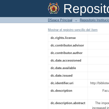
El control interno en 
Reposi
DSpace Principal
→
Repositorio Instituc
Mostrar el registro sencillo del ítem
dc.rights.license
dc.contributor.advisor
dc.contributor.author
dc.date.accessioned
dc.date.available
dc.date.issued
dc.identifier.uri
http://bibli
dc.description
Facu
dc.description.abstract
The impor
increased i