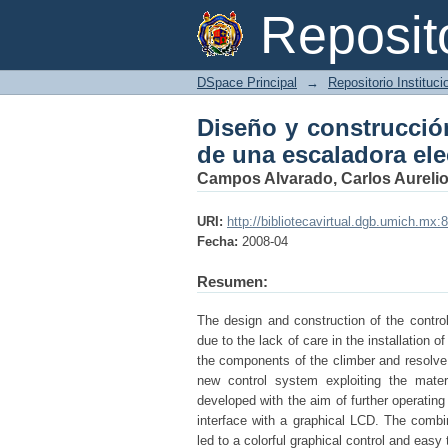
Diseño y construcci
Reposi
electromecánica
DSpace Principal
→
Repositorio Instituc
Diseño y construcció
de una escaladora el
Campos Alvarado, Carlos Aureli
URI:
http://bibliotecavirtual.dgb.umich.
Fecha:
2008-04
Resumen:
The design and construction of the contr
due to the lack of care in the installation
the components of the climber and resolve
new control system exploiting the materi
developed with the aim of further operating
interface with a graphical LCD. The combi
led to a colorful graphical control and easy 