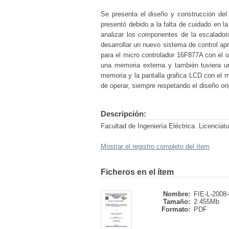
Se presenta el diseño y construcción del
presentó debido a la falta de cuidado en l
analizar los componentes de la escaladora
desarrollar un nuevo sistema de control apr
para el micro controlador 16F877A con el o
una memoria externa y también tuviera un
memoria y la pantalla grafica LCD con el mi
de operar, siempre respetando el diseño ori
Descripción:
Facultad de Ingeniería Eléctrica. Licenciat
Mostrar el registro completo del ítem
Ficheros en el ítem
Nombre:
FIE-L-2008-
Tamaño:
2.455Mb
Formato:
PDF