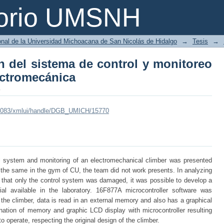
ón del sistema de control y monitor
torio UMSNH
ional de la Universidad Michoacana de San Nicolás de Hidalgo
→
Tesis
→
n del sistema de control y monitoreo
ectromecánica
o
mx:8083/xmlui/handle/DGB_UMICH/15770
ol system and monitoring of an electromechanical climber was presented
 of the same in the gym of CU, the team did not work presents. In analyzing
 that only the control system was damaged, it was possible to develop a
al available in the laboratory. 16F877A microcontroller software was
 the climber, data is read in an external memory and also has a graphical
nation of memory and graphic LCD display with microcontroller resulting
to operate, respecting the original design of the climber.