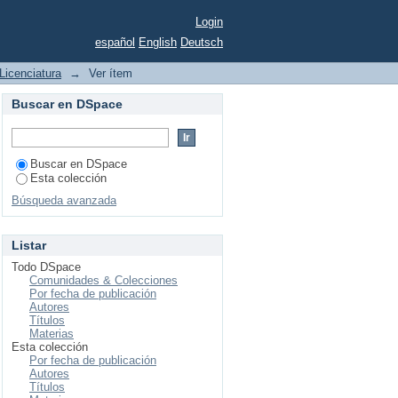
eo de una escaladora
Login
español
English
Deutsch
Licenciatura
→
Ver ítem
Buscar en DSpace
Buscar en DSpace
Esta colección
Búsqueda avanzada
Listar
Todo DSpace
Comunidades & Colecciones
Por fecha de publicación
Autores
Títulos
Materias
Esta colección
Por fecha de publicación
Autores
Títulos