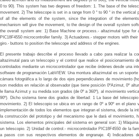
0 to 90). This system has two degrees of freedom: 1. The base of the telesc
movement. 2) The telescope is set in a range from 0 ° to 90 ° in the vertical 
of all the elements of the system, since the integration of the element
mechanism will give the movement, to the design of the overall system sof
the overall system are: 1) Base Machine or process.- altazimutal type for a
PIC18F4550 microcontroller family. 3) Actuadores.- stepper motors with their
giro.- buttons to position the telescope and address of the engines.
El presente trabajo describe el proceso llevado a cabo para realizar la c
altazimutal para un telescopio y el control que realice el posicionamiento
controlados mediante un microcontrolador que recibe órdenes desde una int
software de programación LabVIEW. Una montura altazimutal es un soporte
cámara fotográfica a lo largo de dos ejes perpendiculares de movimiento (ho
son medidos en relación al observador (que tiene posición 0ºAzimut, 0º altur
le llama Azimut y su medida son grados (de 0º a 360º), al movimiento vertical
90º). Dicho sistema tiene dos grados de libertad: 1 La base del telescopi
movimiento. 2) El telescopio se ubica en un rango de 0º a 90º en el plano v
implementación de todos los elementos que integran el sistema, desde la in
la construcción del prototipo y del mecanismo que le dará el movimiento, h
sistema. Los elementos principales del sistema en general son: 1) Máquina 
un telescopio. 2) Unidad de control.- microcontrolador PIC18F4550 de la fam
a pasos con sus respectivos elementos de engranaje. 4) Indicadores de 