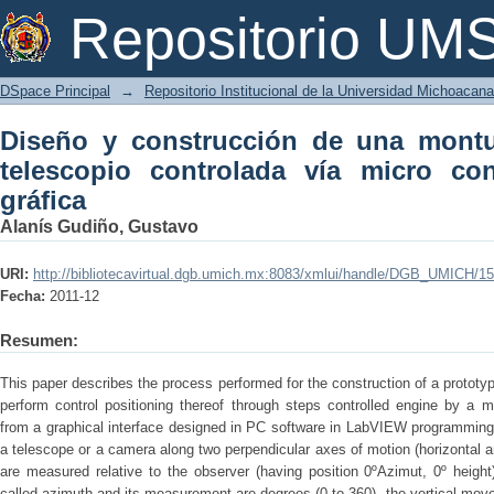
Diseño y construcción de una montura 
Repositorio U
micro controlador e interfaz gráfica
DSpace Principal
→
Repositorio Institucional de la Universidad Michoacan
Diseño y construcción de una montur
telescopio controlada vía micro con
gráfica
Alanís Gudiño, Gustavo
URI:
http://bibliotecavirtual.dgb.umich.mx:8083/xmlui/handle/DGB_UMICH/1
Fecha:
2011-12
Resumen:
This paper describes the process performed for the construction of a prototy
perform control positioning thereof through steps controlled engine by a 
from a graphical interface designed in PC software in LabVIEW programming
a telescope or a camera along two perpendicular axes of motion (horizontal
are measured relative to the observer (having position 0ºAzimut, 0º heigh
called azimuth and its measurement are degrees (0 to 360), the vertical move